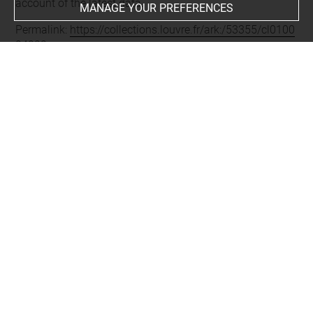
account of the latest data.
MANAGE YOUR PREFERENCES
Permalink:
https://collections.louvre.fr/ark:/53355/cl0100
94022
JSON Record:
https://collections.louvre.fr/ark:/53355/cl0
10094022.json
About
Contact Us
Terms of use
Cookies