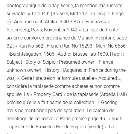
photographique de la tapisserie, la mention manuscrite
suivante : « Ta 104 b (Brüssel, Mitte 17. Jh. Scipio-Folge
b) : Ausfahrt nach Afrika. 3.40:3.87m. Einsatzstab
Rosenberg, Paris, November 1942 ». La liste du trente-
sixième convoi en provenance de Munich inventorie page
32 : « Run No 562 ; French Run No 15293 ; Mun. No 6656
; [Berchtesgaden] 1606 ; Author Brussel, ab 1600, [Tap.] ;
Subject : Story of Scipio ; Presumed owner : [France
unknown owner] ; History : [Acquired in France during the
war] ». Cette liste, selon la formule usuelle « Acquired »,
considère la tapisserie comme achetée et non comme
spoliée. La « Property Card » de la tapisserie (Ardelia Hall)
précise qu'elle a fait partie de la collection H. Goering
mais ne mentionne pas de spoliation. Le calepin de
déballage de ce convoi à Paris précise page 46 : « 6656
Tapisserie de Bruxelles Hre de Scipion (vendu) ». La