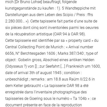
mich [Dr Bruno Lohse] beauftragt, folgende
kunstgeganstände zu kaufen : 1). 5 Wandteppiche mit
Darstellungen aus dem Leben des Scipio / Preis : ffrs
2.280.000… »). Cette tapisserie fait partie d'une suite de
six pièces dont cinq sont inventoriées parmi les oeuvres
de la récupération artistique (OAR 94 à OAR 98).
Cette tapisserie est identifiée par sa « property card » du
Central Collecting Point de Munich : « Arrival number
6656, N° Berchtesgaden 1606 ; Marks 387/340 ; type of
object : Gobelin gross, Abschied eines antiken Helden
(Odysseus ?) von [] ; zur Seefahrt [...] Frankreich um 1600,
date of arrival 3th of august 1945 ; condition :
unbeschädigt ; remarks : am 18.8 aus Raüm II/22.6 in
dem Keller gebraucht » La tapisserie OAR 98 a été
enregistrée dans l'inventaire photographique des
tapisseries de Goering sous le numéro « Ta 104b » : ce
document présente en face de la reproduction