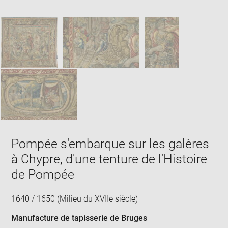
Downlo
Enla
new
caption:
image
ima
window
SKIP IMAGE CAROUSEL
in
new
win
Pompée s'embarque sur les galères
à Chypre, d'une tenture de l'Histoire
de Pompée
1640 / 1650 (Milieu du XVIIe siècle)
Manufacture de tapisserie de Bruges