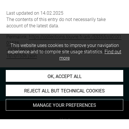
Last updated on 14.02.2025
The contents of this entry do not necessarily take
account of the latest data.
Permalink:
https://collections.louvre.fr/ark:/53355/cl0101
01536
This website uses cookies to improve your navigation
JSON Record:
https://collections.louvre.fr/ark:/53355/cl0
experience and to compile site usage statistics.
Find out
10101536.json
more
OK, ACCEPT ALL
REJECT ALL BUT TECHNICAL COOKIES
MANAGE YOUR PREFERENCES
About