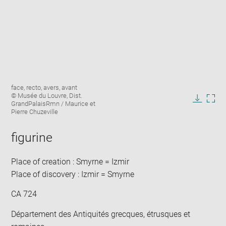
Enlarge
Image
face, recto, avers, avant
image
caption:
© Musée du Louvre, Dist.
in
GrandPalaisRmn / Maurice et
Downlo
Enla
new
Pierre Chuzeville
image
ima
window
in
figurine
new
win
Place of creation : Smyrne = Izmir
Place of discovery : Izmir = Smyrne
CA 724
Département des Antiquités grecques, étrusques et