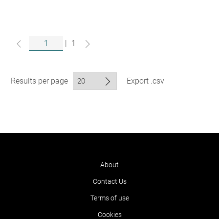
|
1
Results per page
Export .csv
About
Contact Us
Terms of use
Cookies