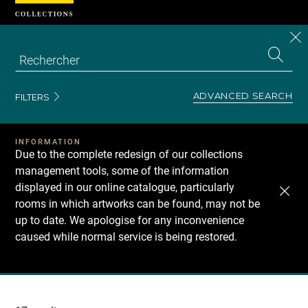
Cookies management panel
CL
Search
the
EN
S
collecti
Z
Se
ADVANCED SEARCH
FILTERS
INFORMATION
Due to the complete redesign of our collections
management tools, some of the information
displayed in our online catalogue, particularly
rooms in which artworks can be found, may not be
up to date. We apologise for any inconvenience
caused while normal service is being restored.
Recherche
dans
les