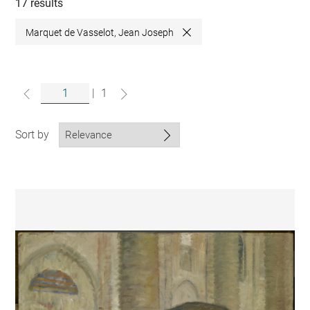
collections
17 results
Marquet de Vasselot, Jean Joseph
Close
|
1
Sort by