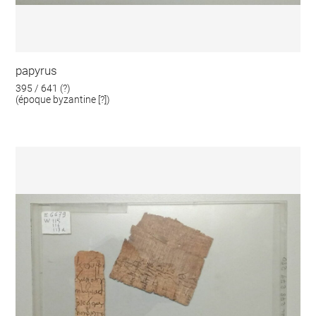
papyrus
395 / 641 (?)
(époque byzantine [?])