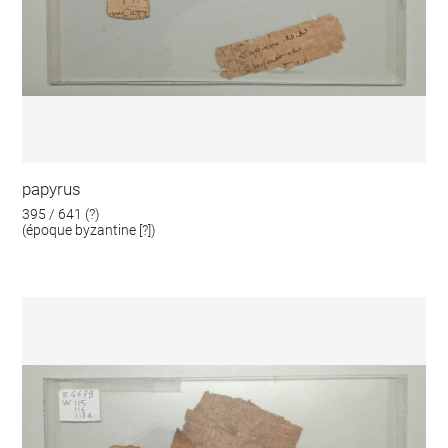
papyrus
395 / 641 (?)
(époque byzantine [?])