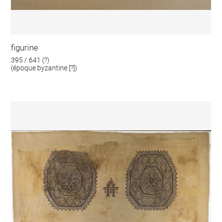
figurine
395 / 641 (?)
(époque byzantine [?])