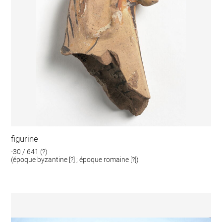
figurine
-30 / 641 (?)
(époque byzantine [?] ; époque romaine [?])