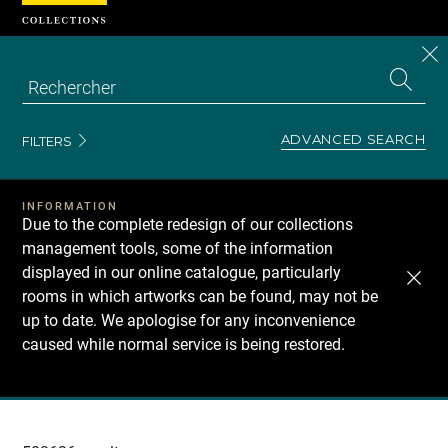
Cookies management panel
CL
Search
the
EN
S
collecti
Z
Se
ADVANCED SEARCH
FILTERS
INFORMATION
Due to the complete redesign of our collections
management tools, some of the information
displayed in our online catalogue, particularly
rooms in which artworks can be found, may not be
up to date. We apologise for any inconvenience
caused while normal service is being restored.
Recherche
dans
les