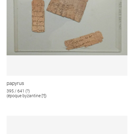
papyrus
395 / 641 (?)
(époque byzantine [?])