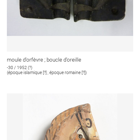
moule d'orfèvre ; boucle d'oreille
-30 / 1952 (?)
(époque islamique [?] ; époque romaine [?])