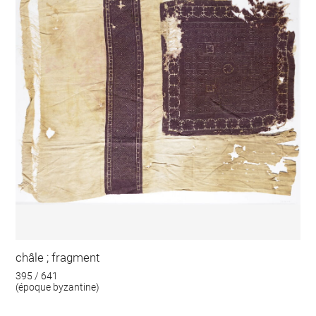
châle ; fragment
395 / 641
(époque byzantine)