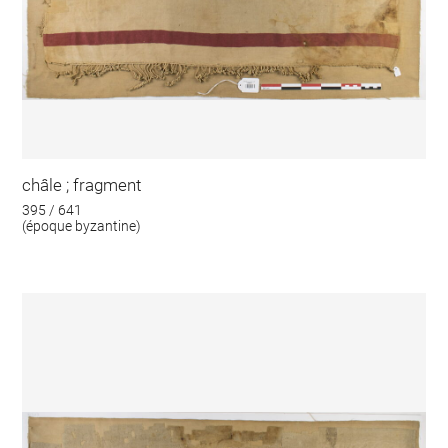
châle ; fragment
395 / 641
(époque byzantine)