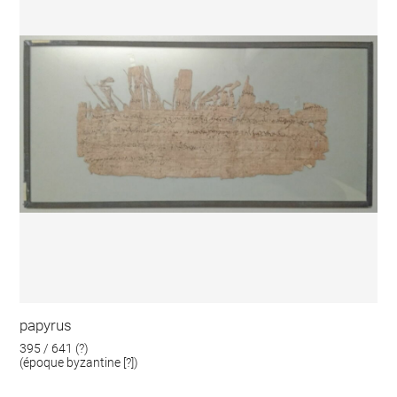
papyrus
395 / 641 (?)
(époque byzantine [?])