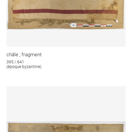
châle ; fragment
395 / 641
(époque byzantine)