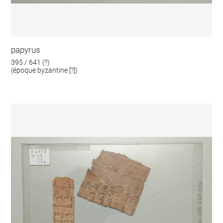
papyrus
395 / 641 (?)
(époque byzantine [?])