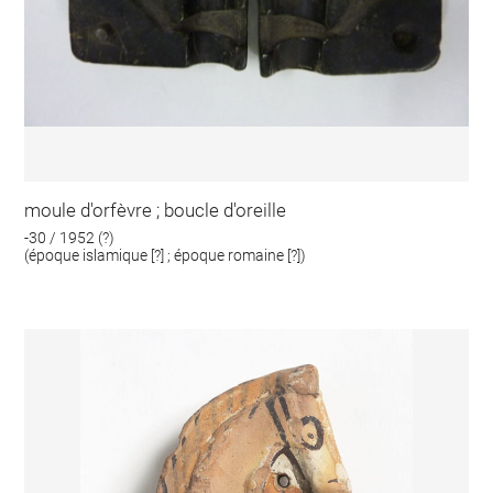
moule d'orfèvre ; boucle d'oreille
-30 / 1952 (?)
(époque islamique [?] ; époque romaine [?])