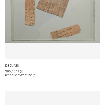
papyrus
395 / 641 (?)
(époque byzantine [?])