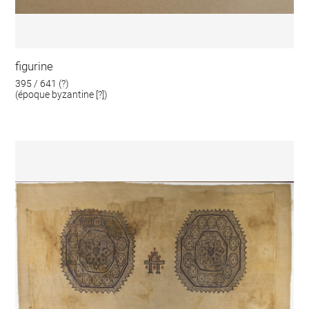
figurine
395 / 641 (?)
(époque byzantine [?])