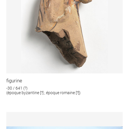
figurine
-30 / 641 (?)
(époque byzantine [?] ; époque romaine [?])