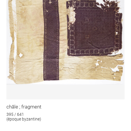
châle ; fragment
395 / 641
(époque byzantine)