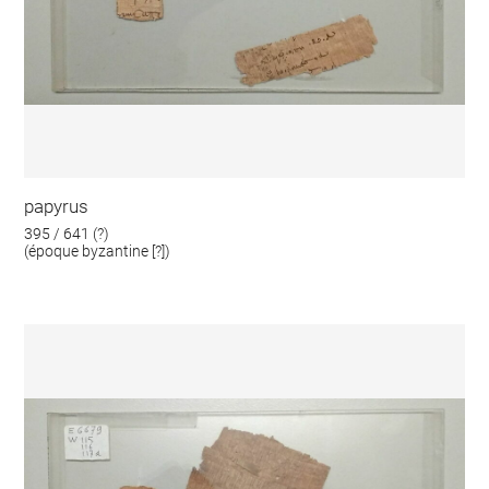
papyrus
395 / 641 (?)
(époque byzantine [?])