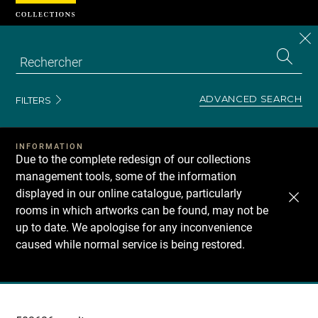
Cookies management panel
CL
Search
the
EN
S
collecti
Z
Se
ADVANCED SEARCH
FILTERS
INFORMATION
Due to the complete redesign of our collections
management tools, some of the information
displayed in our online catalogue, particularly
rooms in which artworks can be found, may not be
up to date. We apologise for any inconvenience
caused while normal service is being restored.
Recherche
dans
les