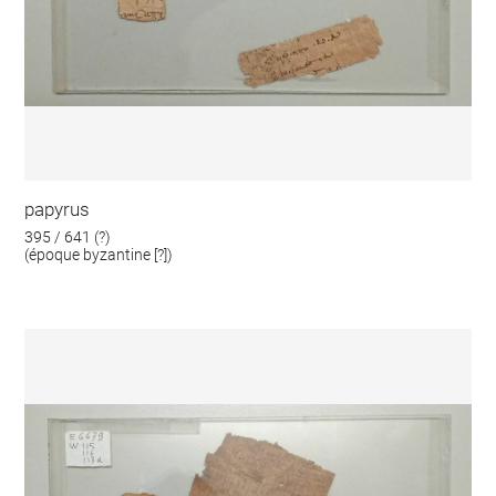
papyrus
395 / 641 (?)
(époque byzantine [?])