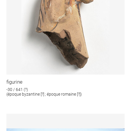
figurine
-30 / 641 (?)
(époque byzantine [?] ; époque romaine [?])