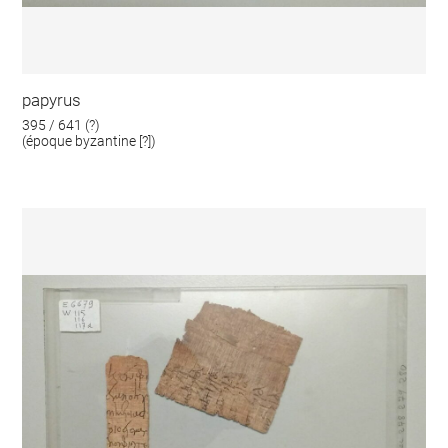
papyrus
395 / 641 (?)
(époque byzantine [?])