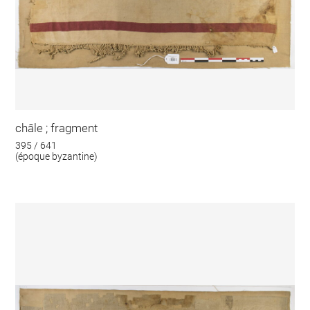
châle ; fragment
395 / 641
(époque byzantine)