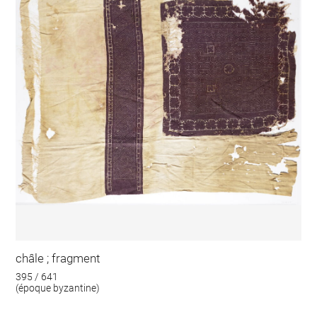
châle ; fragment
395 / 641
(époque byzantine)