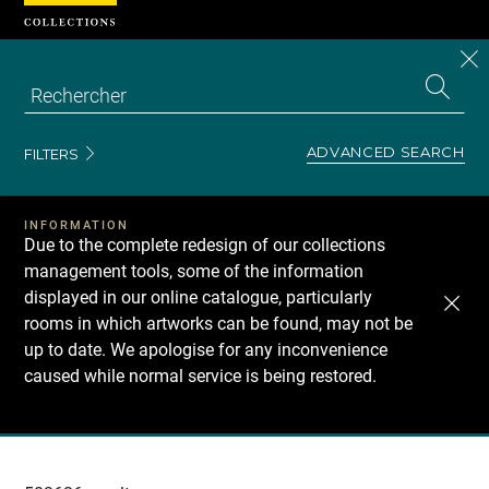
Cookies management panel
CL
Search
the
EN
S
collecti
Z
Se
ADVANCED SEARCH
FILTERS
INFORMATION
Due to the complete redesign of our collections
management tools, some of the information
displayed in our online catalogue, particularly
rooms in which artworks can be found, may not be
up to date. We apologise for any inconvenience
caused while normal service is being restored.
Recherche
dans
les