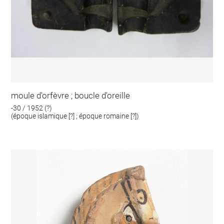
moule d'orfèvre ; boucle d'oreille
-30 / 1952 (?)
(époque islamique [?] ; époque romaine [?])