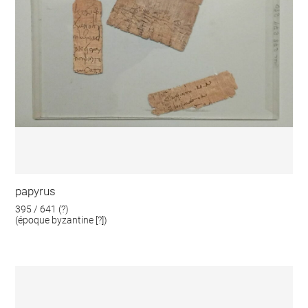
papyrus
395 / 641 (?)
(époque byzantine [?])