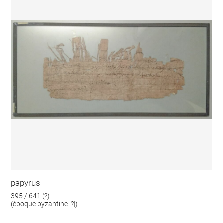
papyrus
395 / 641 (?)
(époque byzantine [?])