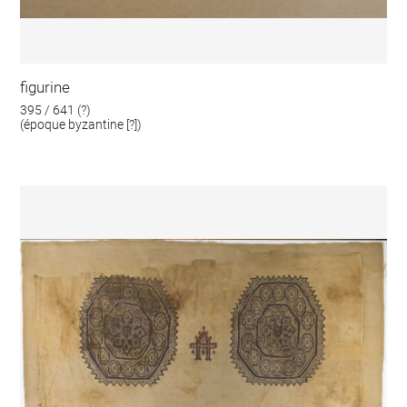
figurine
395 / 641 (?)
(époque byzantine [?])