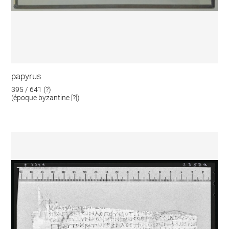
papyrus
395 / 641 (?)
(époque byzantine [?])