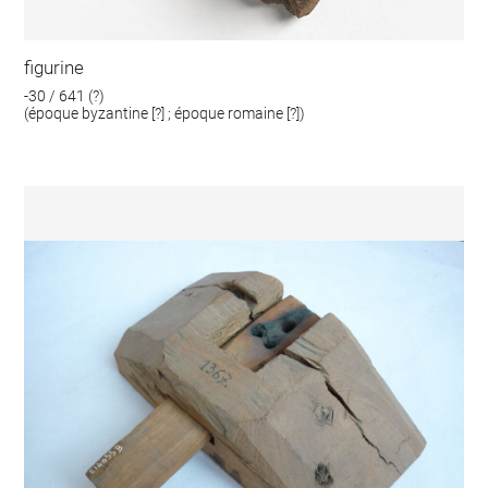
figurine
-30 / 641 (?)
(époque byzantine [?] ; époque romaine [?])