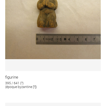
figurine
395 / 641 (?)
(époque byzantine [?])