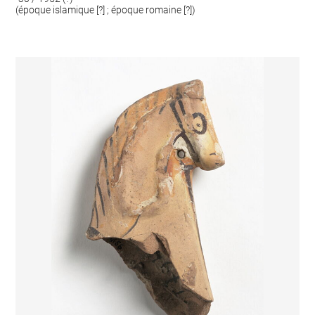
(époque islamique [?] ; époque romaine [?])