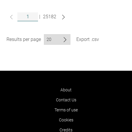
|
25182
Results per page
Export .csv
About
Contact Us
Terms of use
Cookies
Credits