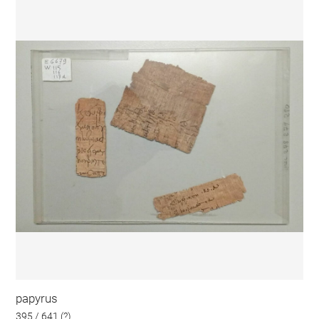
papyrus
395 / 641 (?)