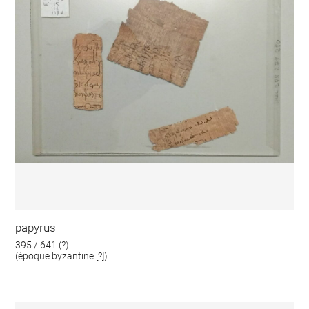
papyrus
395 / 641 (?)
(époque byzantine [?])