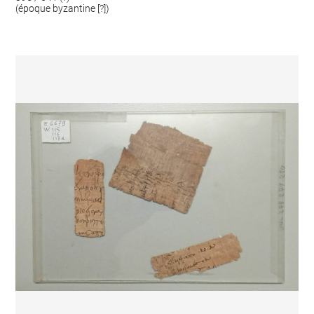
(époque byzantine [?])