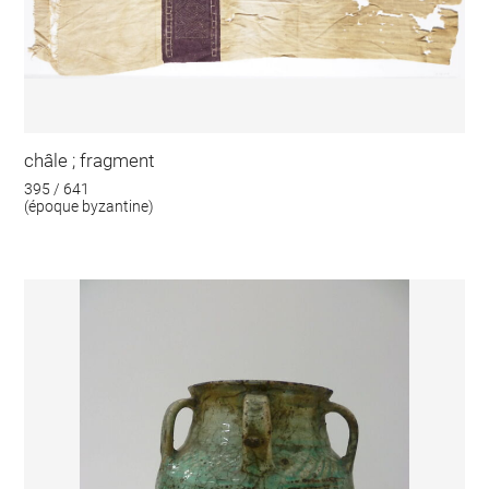
châle ; fragment
395 / 641
(époque byzantine)