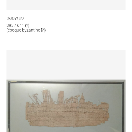
papyrus
395 / 641 (?)
(époque byzantine [?])