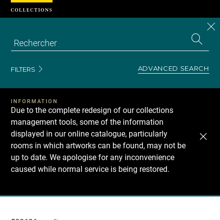
Cookies management panel
CL
Search
the
EN
S
collecti
Z
Se
ADVANCED SEARCH
FILTERS
INFORMATION
Due to the complete redesign of our collections
management tools, some of the information
displayed in our online catalogue, particularly
rooms in which artworks can be found, may not be
up to date. We apologise for any inconvenience
caused while normal service is being restored.
Recherche
dans
les