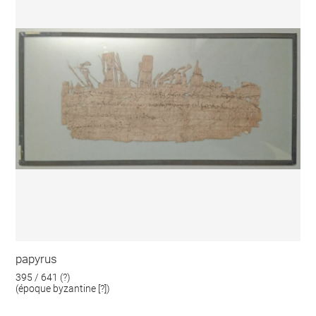
papyrus
395 / 641 (?)
(époque byzantine [?])