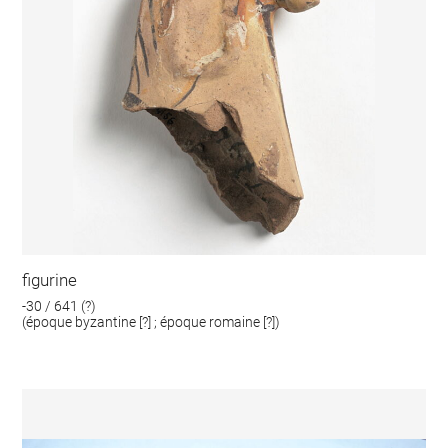
figurine
-30 / 641 (?)
(époque byzantine [?] ; époque romaine [?])