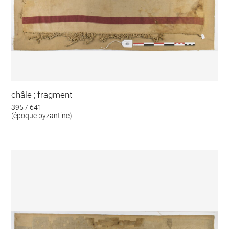
châle ; fragment
395 / 641
(époque byzantine)