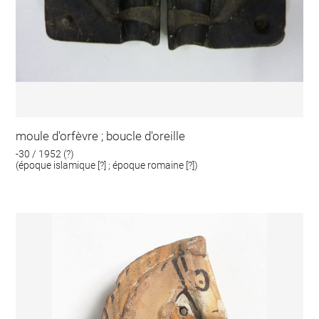
moule d'orfèvre ; boucle d'oreille
-30 / 1952 (?)
(époque islamique [?] ; époque romaine [?])