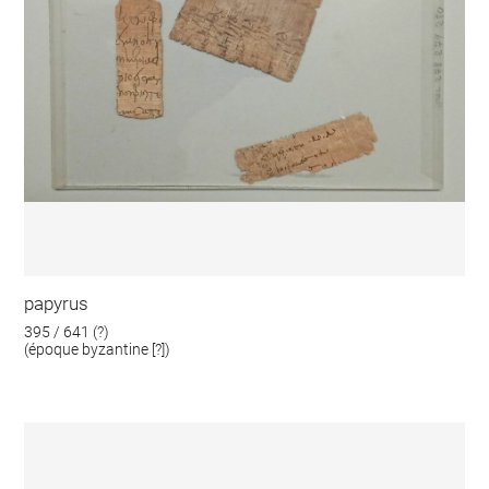
papyrus
395 / 641 (?)
(époque byzantine [?])