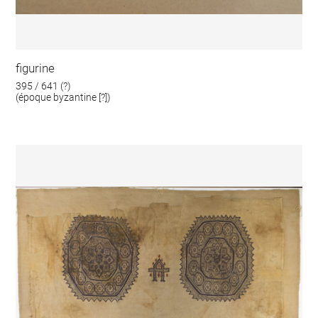
figurine
395 / 641 (?)
(époque byzantine [?])