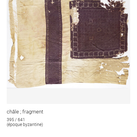
châle ; fragment
395 / 641
(époque byzantine)