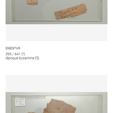
papyrus
395 / 641 (?)
(époque byzantine [?])