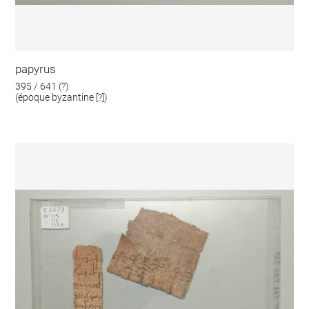
papyrus
395 / 641 (?)
(époque byzantine [?])