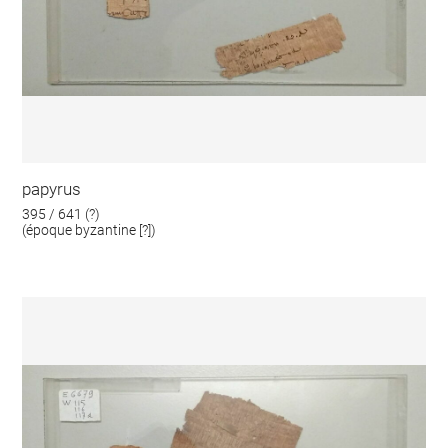
papyrus
395 / 641 (?)
(époque byzantine [?])