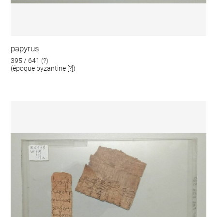
papyrus
395 / 641 (?)
(époque byzantine [?])