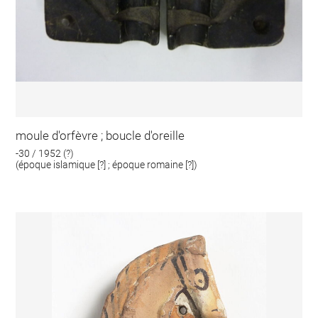
moule d'orfèvre ; boucle d'oreille
-30 / 1952 (?)
(époque islamique [?] ; époque romaine [?])