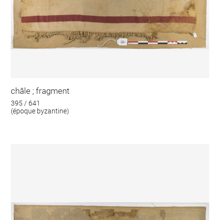
châle ; fragment
395 / 641
(époque byzantine)