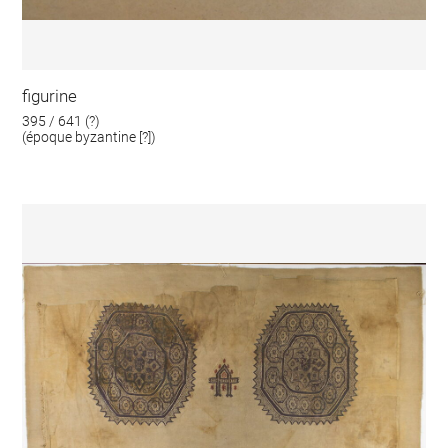
figurine
395 / 641 (?)
(époque byzantine [?])