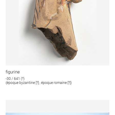
figurine
-30 / 641 (?)
(époque byzantine [?] ; époque romaine [?])