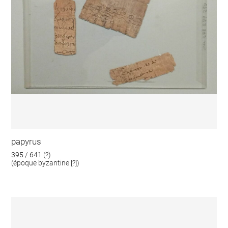
papyrus
395 / 641 (?)
(époque byzantine [?])