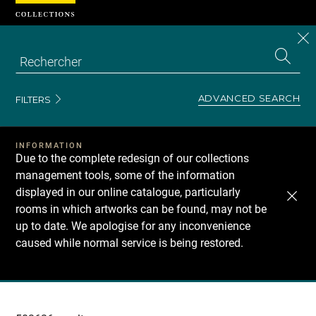
Cookies management panel
CL
Search
the
EN
S
collecti
Z
Se
ADVANCED SEARCH
FILTERS
INFORMATION
Due to the complete redesign of our collections
management tools, some of the information
displayed in our online catalogue, particularly
rooms in which artworks can be found, may not be
up to date. We apologise for any inconvenience
caused while normal service is being restored.
Recherche
dans
les