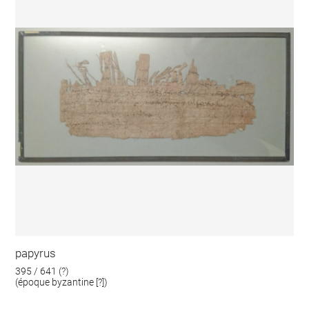
papyrus
395 / 641 (?)
(époque byzantine [?])