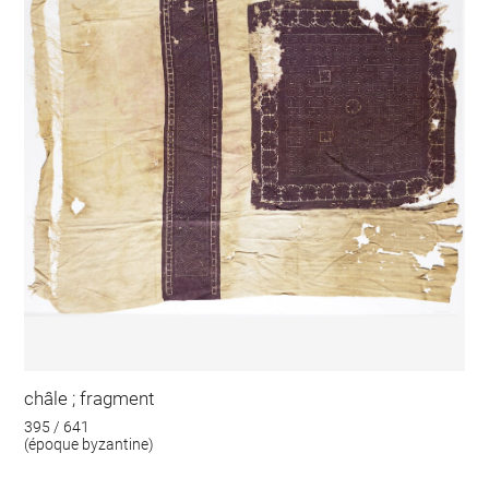
châle ; fragment
395 / 641
(époque byzantine)