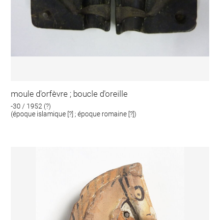
moule d'orfèvre ; boucle d'oreille
-30 / 1952 (?)
(époque islamique [?] ; époque romaine [?])