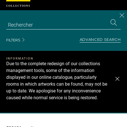
Cookies management panel
CL
Search
the
EN
S
collecti
Z
Se
ADVANCED SEARCH
FILTERS
INFORMATION
Due to the complete redesign of our collections
management tools, some of the information
displayed in our online catalogue, particularly
rooms in which artworks can be found, may not be
up to date. We apologise for any inconvenience
caused while normal service is being restored.
Recherche
dans
les