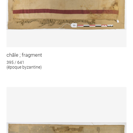
châle ; fragment
395 / 641
(époque byzantine)