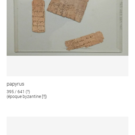
papyrus
395 / 641 (?)
(époque byzantine [?])