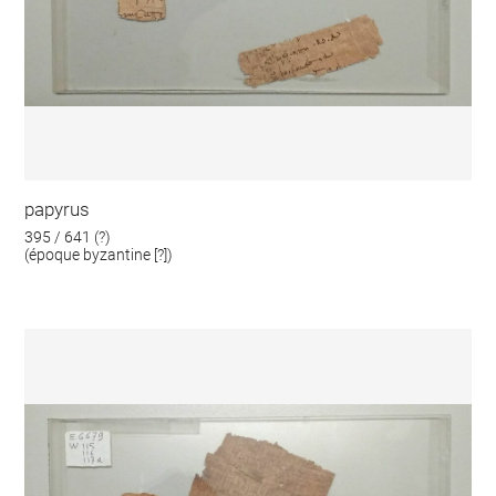
papyrus
395 / 641 (?)
(époque byzantine [?])