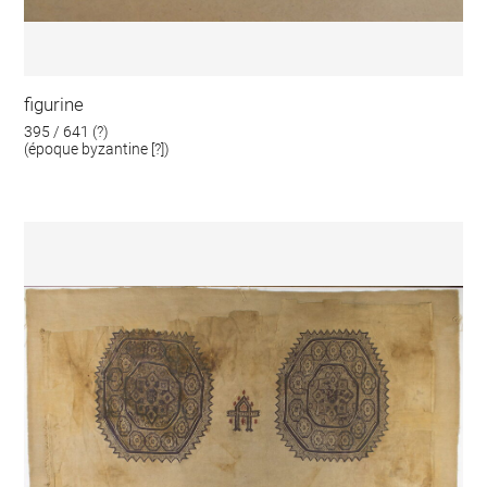
figurine
395 / 641 (?)
(époque byzantine [?])