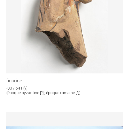
figurine
-30 / 641 (?)
(époque byzantine [?] ; époque romaine [?])