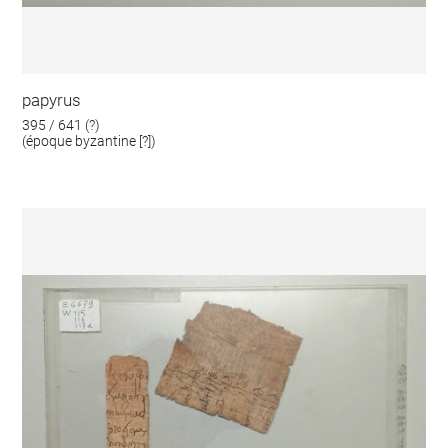
papyrus
395 / 641 (?)
(époque byzantine [?])