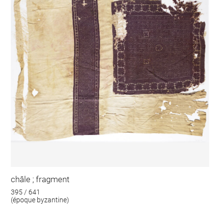
châle ; fragment
395 / 641
(époque byzantine)