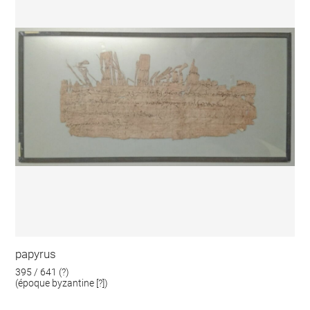
papyrus
395 / 641 (?)
(époque byzantine [?])