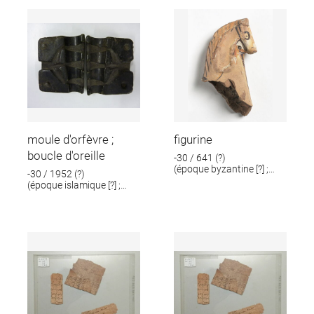
moule d'orfèvre ;
figurine
boucle d'oreille
-30 / 641 (?)
(époque byzantine [?] ;
-30 / 1952 (?)
époque romaine [?])
(époque islamique [?] ;
époque romaine [?])