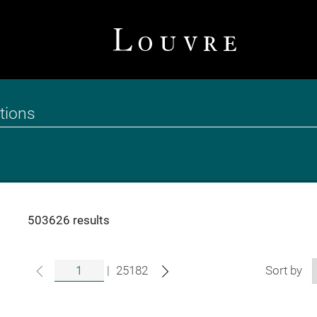
503626 results
|
25182
Sort by