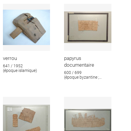
format
verrou
papyrus
documentaire
641 / 1952
(époque islamique)
600 / 699
(époque byzantine ;
époque islamique)