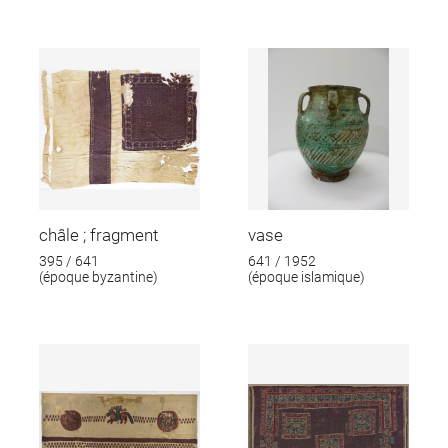
châle ; fragment
vase
395 / 641
641 / 1952
(époque byzantine)
(époque islamique)