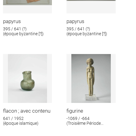
papyrus
papyrus
395 / 641 (?)
395 / 641 (?)
(époque byzantine [?])
(époque byzantine [?])
flacon ; avec contenu
figurine
641 / 1952
-1069 / -664
(époque islamique)
(Troisième Période
intermédiaire)