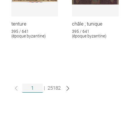
tenture
châle ; tunique
395 / 641
395 / 641
(époque byzantine)
(époque byzantine)
|
25182