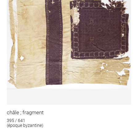
châle ; fragment
395 / 641
(époque byzantine)