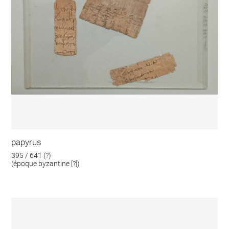
papyrus
395 / 641 (?)
(époque byzantine [?])