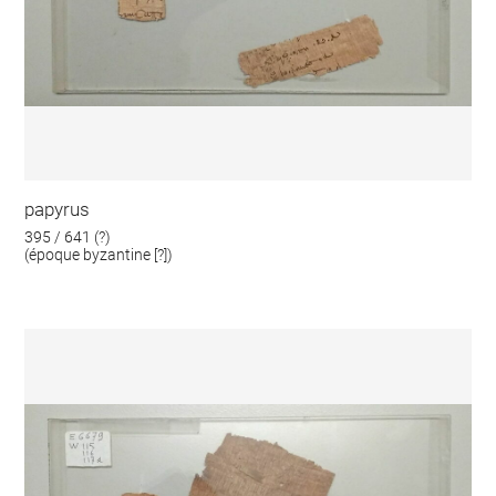
papyrus
395 / 641 (?)
(époque byzantine [?])