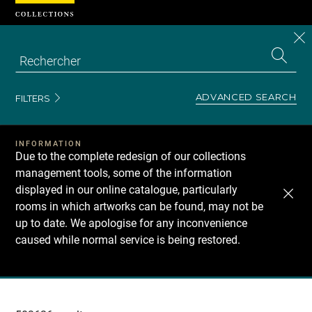
Cookies management panel
CL
Search
the
EN
S
collecti
Z
Se
ADVANCED SEARCH
FILTERS
INFORMATION
Due to the complete redesign of our collections
management tools, some of the information
displayed in our online catalogue, particularly
rooms in which artworks can be found, may not be
up to date. We apologise for any inconvenience
caused while normal service is being restored.
Recherche
dans
les