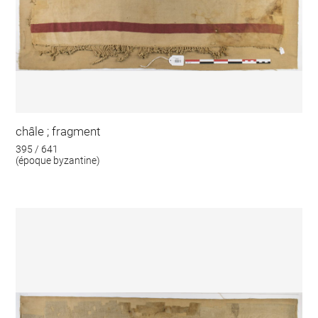
châle ; fragment
395 / 641
(époque byzantine)