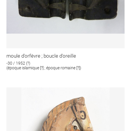
moule d'orfèvre ; boucle d'oreille
-30 / 1952 (?)
(époque islamique [?] ; époque romaine [?])