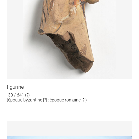
figurine
-30 / 641 (?)
(époque byzantine [?] ; époque romaine [?])