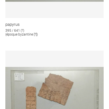
papyrus
395 / 641 (?)
(époque byzantine [?])