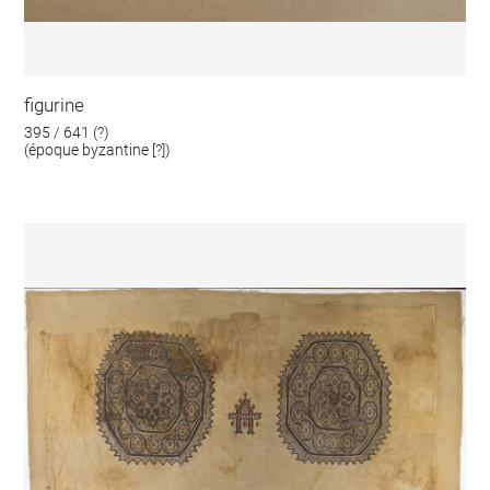
figurine
395 / 641 (?)
(époque byzantine [?])