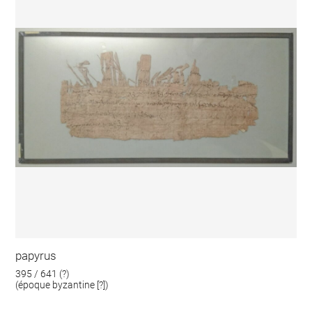
papyrus
395 / 641 (?)
(époque byzantine [?])