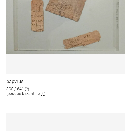
papyrus
395 / 641 (?)
(époque byzantine [?])