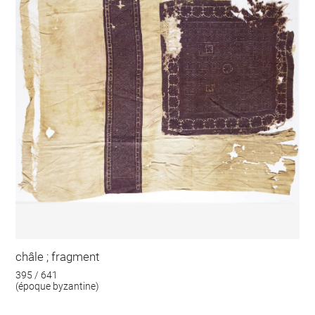
châle ; fragment
395 / 641
(époque byzantine)