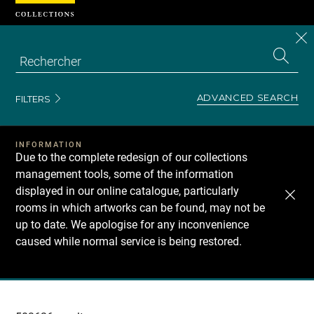
Cookies management panel
CL
Search
the
EN
S
collecti
Z
Se
ADVANCED SEARCH
FILTERS
INFORMATION
Due to the complete redesign of our collections
management tools, some of the information
displayed in our online catalogue, particularly
rooms in which artworks can be found, may not be
up to date. We apologise for any inconvenience
caused while normal service is being restored.
Recherche
dans
les