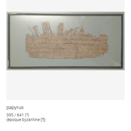
papyrus
395 / 641 (?)
(époque byzantine [?])