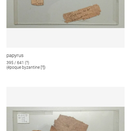
papyrus
395 / 641 (?)
(époque byzantine [?])