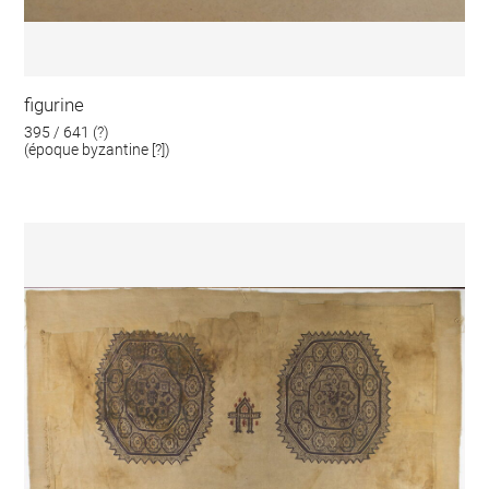
figurine
395 / 641 (?)
(époque byzantine [?])