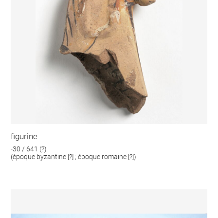
figurine
-30 / 641 (?)
(époque byzantine [?] ; époque romaine [?])