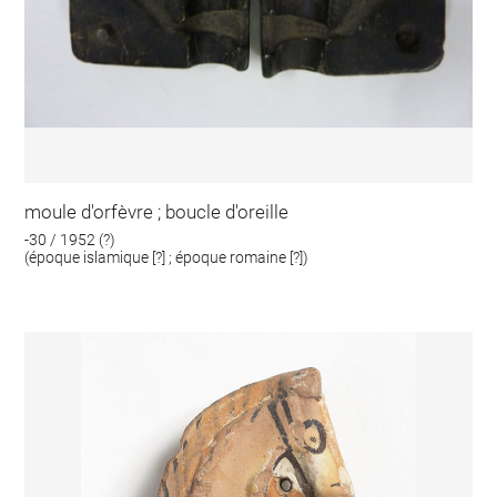
moule d'orfèvre ; boucle d'oreille
-30 / 1952 (?)
(époque islamique [?] ; époque romaine [?])