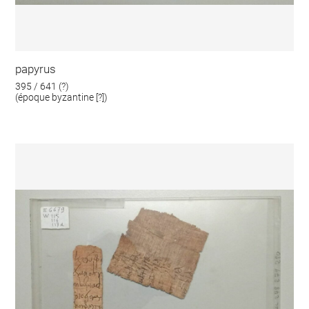
papyrus
395 / 641 (?)
(époque byzantine [?])