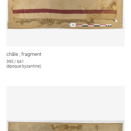
châle ; fragment
395 / 641
(époque byzantine)