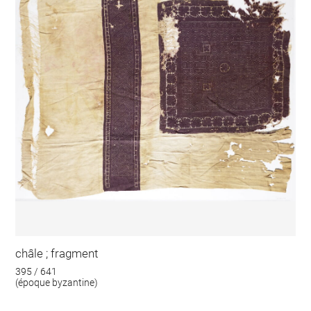
châle ; fragment
395 / 641
(époque byzantine)