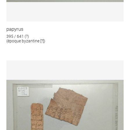
papyrus
395 / 641 (?)
(époque byzantine [?])