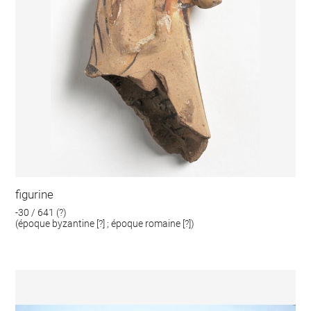
figurine
-30 / 641 (?)
(époque byzantine [?] ; époque romaine [?])