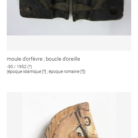
moule d'orfèvre ; boucle d'oreille
-30 / 1952 (?)
(époque islamique [?] ; époque romaine [?])