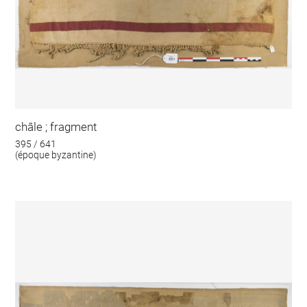
châle ; fragment
395 / 641
(époque byzantine)