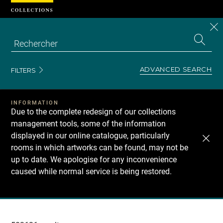
Cookies management panel
CL
Search
the
EN
S
collecti
Z
Se
ADVANCED SEARCH
FILTERS
INFORMATION
Due to the complete redesign of our collections
management tools, some of the information
displayed in our online catalogue, particularly
rooms in which artworks can be found, may not be
up to date. We apologise for any inconvenience
caused while normal service is being restored.
Recherche
dans
les