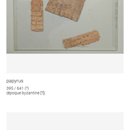
papyrus
395 / 641 (?)
(époque byzantine [?])