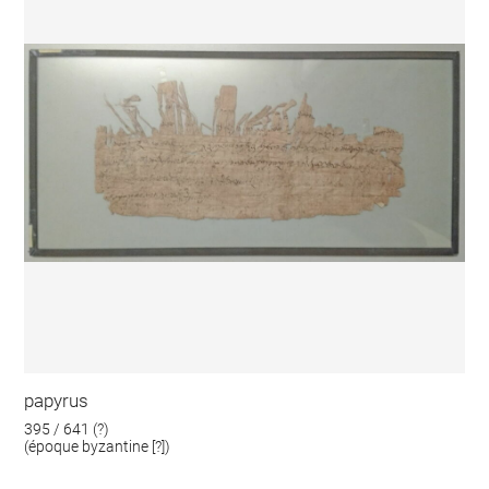
papyrus
395 / 641 (?)
(époque byzantine [?])