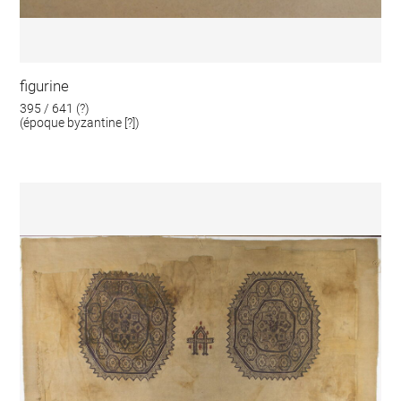
figurine
395 / 641 (?)
(époque byzantine [?])