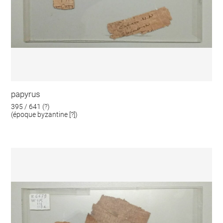
papyrus
395 / 641 (?)
(époque byzantine [?])