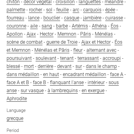
chitôn
-
décor végétal
-
croisillon
-
languettes
-
méandre
-
palmette
-
rocher
-
sol
-
feuille
-
arc
-
carquois
-
épée
-
fourreau
-
lance
-
bouclier
-
casque
-
jambière
-
cuirasse
-
couronne
-
aile
-
sang
-
barbe
-
Artémis
-
Athéna
-
Éos
-
Apollon
-
Ajax
-
Hector
-
Memnon
-
Pâris
-
Ménélas
-
scène de combat
-
guerre de Troie
-
Ajax et Hector
-
Éos
et Memnon
-
Ménélas et Pâris
-
fleur
-
alternant avec
-
poursuivant
-
soulevant
-
tenant
-
terrassant
-
accroupi
-
blessé
-
mort
-
derrière
-
devant
-
sur
-
dans le champ
-
dans médaillon
-
en haut
-
encadrant médaillon
-
face A
-
face A et B
-
face B
-
flanquant l'anse
-
intérieur
-
sous
anse
-
sur vasque
-
à lambrequins
-
en exergue
-
Aphrodite
Language
grecque
Period