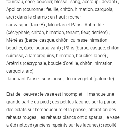
fourreau, épée, bouclier, blessé : sang, accroupi, devant) ;
Apollon (couronne : feuille, chitôn, himation, carquois,
arc) ; dans le champ ; en haut ; rocher
sur vasque (face B) ; Ménélas et Pâris ; Aphrodite
(cécryphale, chitôn, himation, tenant, fleur, derrière) ;
Ménélas (barbe, casque, chitôn, cuirasse, himation,
bouclier, épée, poursuivant) ; Pâris (barbe, casque, chitôn,
cuirasse, à lambrequins, himation, bouclier, lance) ;
Artémis (cécryphale, boucle d'oreille, chitôn, himation,
carquois, arc)
flanquant l'anse ; sous anse ; décor végétal (palmette)
Etat de l'oeuvre : le vase est incomplet ; il manque une
grande partie du pied ; des petites lacunes sur la panse ;
des éclats sur l'embouchure et la panse ; altération des
rehauts rouges ; les rehauts blancs ont disparus ; le vase
a été nettoyé (anciens repeints sur les lacunes) ; recollé