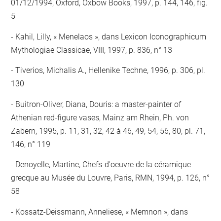
01/12/1994, Oxford, Oxbow Books, 1997, p. 144, 146, fig.
5
Kahil, Lilly, « Menelaos », dans Lexicon Iconographicum
Mythologiae Classicae, VIII, 1997, p. 836, n° 13
Tiverios, Michalis A., Hellenike Techne, 1996, p. 306, pl.
130
Buitron-Oliver, Diana, Douris: a master-painter of
Athenian red-figure vases, Mainz am Rhein, Ph. von
Zabern, 1995, p. 11, 31, 32, 42 à 46, 49, 54, 56, 80, pl. 71,
146, n° 119
Denoyelle, Martine, Chefs-d'oeuvre de la céramique
grecque au Musée du Louvre, Paris, RMN, 1994, p. 126, n°
58
Kossatz-Deissmann, Anneliese, « Memnon », dans