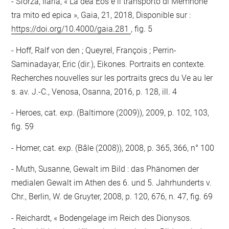
Sforza, Ilaria, « La dea Eos e il transporto di Memnone
tra mito ed epica », Gaia, 21, 2018, Disponible sur :
https://doi.org/10.4000/gaia.281
, fig. 5
Hoff, Ralf von den ; Queyrel, François ; Perrin-
Saminadayar, Eric (dir.), Eikones. Portraits en contexte.
Recherches nouvelles sur les portraits grecs du Ve au Ier
s. av. J.-C., Venosa, Osanna, 2016, p. 128, ill. 4
Heroes, cat. exp. (Baltimore (2009)), 2009, p. 102, 103,
fig. 59
Homer, cat. exp. (Bâle (2008)), 2008, p. 365, 366, n° 100
Muth, Susanne, Gewalt im Bild : das Phänomen der
medialen Gewalt im Athen des 6. und 5. Jahrhunderts v.
Chr., Berlin, W. de Gruyter, 2008, p. 120, 676, n. 47, fig. 69
Reichardt, « Bodengelage im Reich des Dionysos.