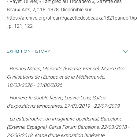
Rayet, Olivier, « L'art grec au Trocadéro », Gazette des
Beaux-Arts, 2, t.18, 1878, Disponible sur :
https://archive.org/stream/gazettedesbeauxa1821pariuoft
#p
, p. 121, 122
EXHIBITION HISTORY
-
Bonnes Mères, Marseille (Externe, France), Musée des
Civilisations de l'Europe et de la Méditerranée,
18/03/2026 - 31/08/2026
-
Homère, le double fleuve, Louvre-Lens, Salles
d'expositions temporaires, 27/03/2019 - 22/07/2019
-
La catastrophe : un imaginaire occidental, Barcelone
(Externe, Espagne), Caixa Forum Barcelone, 22/03/2018 -
24/06/2018, étape d'une exposition itinérante