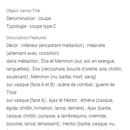
Object name/Title
Dénomination : coupe
Typologie : coupe type C
Description/Features
Décor : intérieur (encadrant médaillon) ; méandre
(alternant avec, croisillon)
dans médaillon ; Éos et Memnon (sur, sol, en exergue,
languettes) ; Éos (cécryphale, boucle d'oreille, aile, chitôn,
soulevant) ; Memnon (nu, barbe, mort, sang)
sur vasque (face A et B) ; scène de combat ; guerre de
Troie
sur vasque (face A) ; Ajax et Hector ; Athéna (casque,
égide, chitôn, himation, lance, derrière) ; Ajax (barbe,
casque, chitôn, cuirasse, à lambrequins, cnémide,
bouclier, lance, terrassant) ; Hector (barbe, casque, nu,