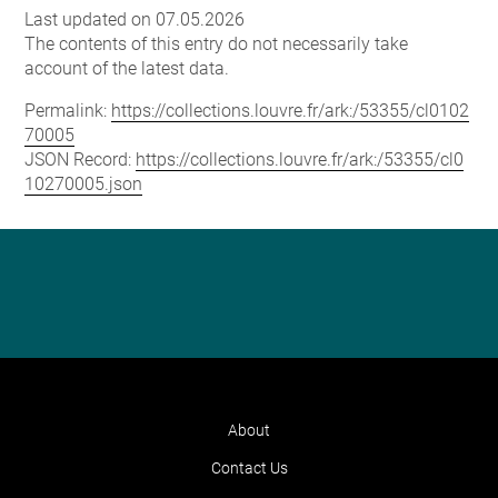
Last updated on 07.05.2026
The contents of this entry do not necessarily take
account of the latest data.
Permalink:
https://collections.louvre.fr/ark:/53355/cl0102
70005
JSON Record:
https://collections.louvre.fr/ark:/53355/cl0
10270005.json
About
Contact Us