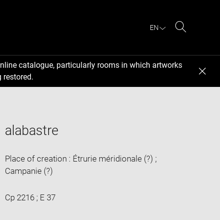
EN
Search
nline catalogue, particularly rooms in which artworks
 restored.
alabastre
Place of creation : Étrurie méridionale (?) ;
Campanie (?)
Cp 2216 ; E 37