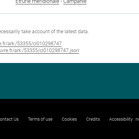
Étrurie méridionale
-
Campanie
cessarily take account of the latest data.
vre.fr/ark:/53355/cl010298747
louvre.fr/ark:/53355/cl010298747.json
ontact Us
Terms of use
Cookies
Credits
Accessibility : 