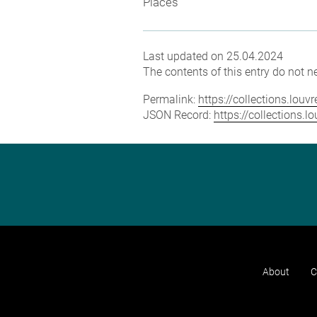
Places
Last updated on 25.04.2024
The contents of this entry do not ne
Permalink:
https://collections.lou
JSON Record:
https://collections.
About
C