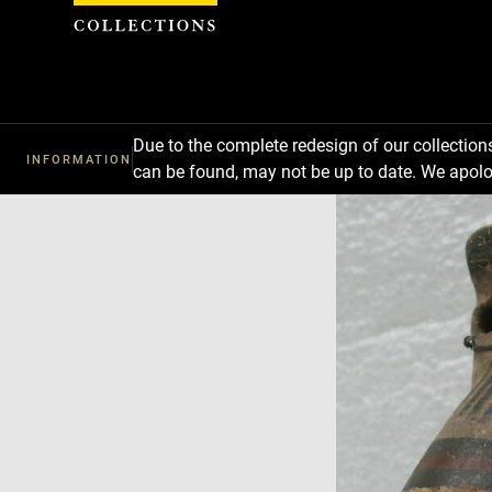
Cookies management panel
Due to the complete redesign of our collectio
INFORMATION
can be found, may not be up to date. We apolo
Download
Next
Previous