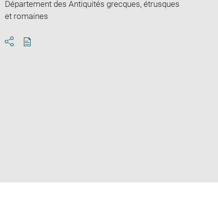
Département des Antiquités grecques, étrusques
et romaines
Download
Share
pdf