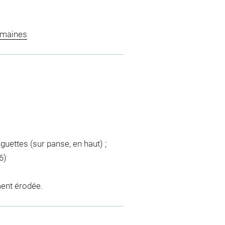
omaines
guettes (sur panse, en haut) ;
6)
ement érodée.