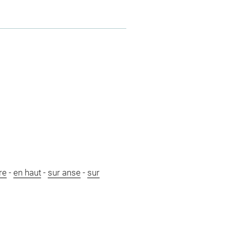
re
-
en haut
-
sur anse
-
sur