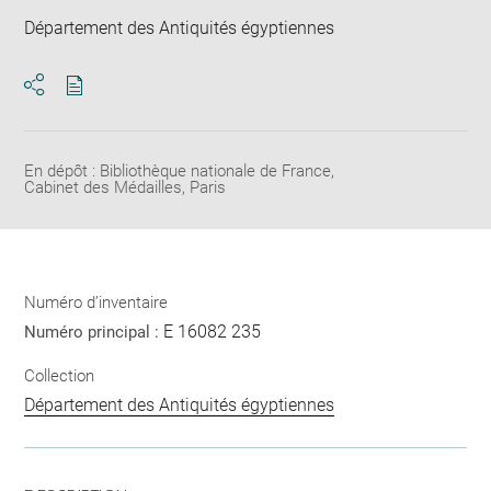
Département des Antiquités égyptiennes
Télécharger
Ouvrir
au
la
format
fenêtre
pdf
de
En dépôt : Bibliothèque nationale de France,
Cabinet des Médailles, Paris
partage
de
la
page
Numéro d’inventaire
E 16082 235
Numéro principal :
Collection
Département des Antiquités égyptiennes