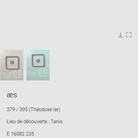
Agrandir
l'image
dans
Légende
Télécha
Agra
une
de
l'image
l'im
l'image
fenêtre
:
PASSER LE CARROUSEL D'IMAGES
dan
une
fenê
æs
379 / 395 (Théodose Ier)
Lieu de découverte : Tanis
E 16082 235