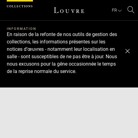
Panneau de gestion des cookies
FR
Re
Télécharger
Suivant
Précédent
sur
le
INFORMATION
En raison de la refonte de nos outils de gestion des
sit
collections, les informations présentes sur les
notices d’œuvres - notamment leur localisation en
salle - sont susceptibles de ne pas être à jour. Nous
nous excusons pour la gêne occasionnée le temps
de la reprise normale du service.