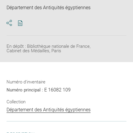
Département des Antiquités égyptiennes
Télécharger
Ouvrir
au
la
format
fenêtre
pdf
de
En dépôt : Bibliothèque nationale de France,
Cabinet des Médailles, Paris
partage
de
la
page
Numéro d’inventaire
E 16082 109
Numéro principal :
Collection
Département des Antiquités égyptiennes