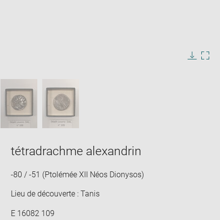
Agrandir
l'image
dans
Légende
Télécha
Agra
une
de
l'image
l'im
l'image
fenêtre
:
PASSER LE CARROUSEL D'IMAGES
dan
une
fenê
tétradrachme alexandrin
-80 / -51 (Ptolémée XII Néos Dionysos)
Lieu de découverte : Tanis
E 16082 109