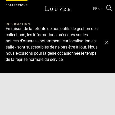
Panneau de gestion des cookies
FR
Re
Télécharger
Suivant
Précédent
sur
le
INFORMATION
En raison de la refonte de nos outils de gestion des
sit
collections, les informations présentes sur les
notices d’œuvres - notamment leur localisation en
salle - sont susceptibles de ne pas être à jour. Nous
nous excusons pour la gêne occasionnée le temps
de la reprise normale du service.