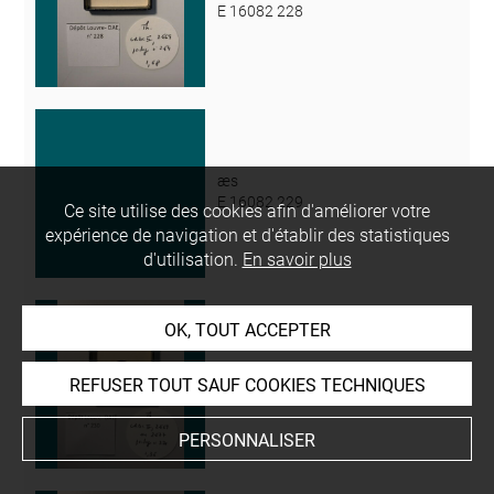
E 16082 228
æs
E 16082 229
Ce site utilise des cookies afin d'améliorer votre
expérience de navigation et d'établir des statistiques
d'utilisation.
En savoir plus
OK, TOUT ACCEPTER
æs
REFUSER TOUT SAUF COOKIES TECHNIQUES
E 16082 230
PERSONNALISER