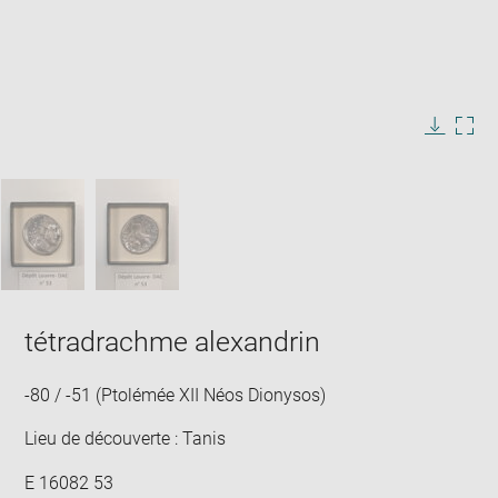
Agrandir
l'image
dans
Légende
Télécha
Agra
une
de
l'image
l'im
l'image
fenêtre
:
PASSER LE CARROUSEL D'IMAGES
dan
une
fenê
tétradrachme alexandrin
-80 / -51 (Ptolémée XII Néos Dionysos)
Lieu de découverte : Tanis
E 16082 53