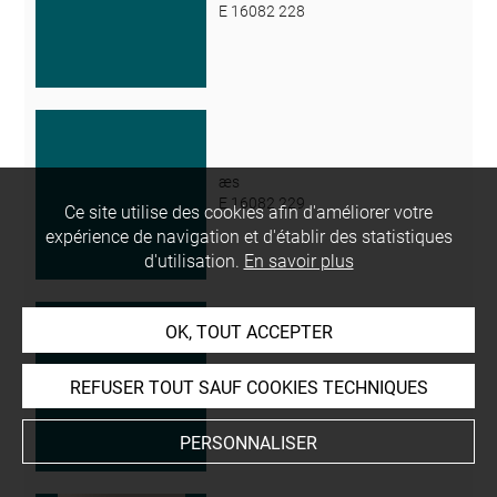
E 16082 228
æs
E 16082 229
Ce site utilise des cookies afin d'améliorer votre
expérience de navigation et d'établir des statistiques
d'utilisation.
En savoir plus
OK, TOUT ACCEPTER
æs
REFUSER TOUT SAUF COOKIES TECHNIQUES
E 16082 230
PERSONNALISER