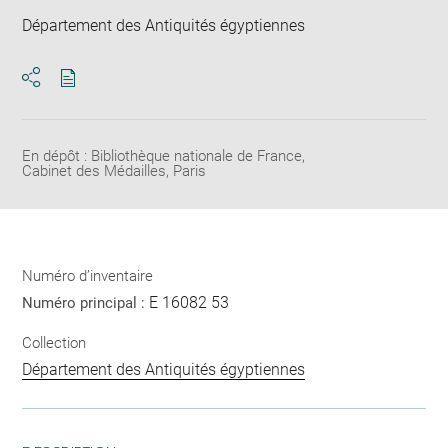
Département des Antiquités égyptiennes
Télécharger
Ouvrir
au
la
format
fenêtre
pdf
de
En dépôt : Bibliothèque nationale de France,
Cabinet des Médailles, Paris
partage
de
la
page
Numéro d’inventaire
E 16082 53
Numéro principal :
Collection
Département des Antiquités égyptiennes