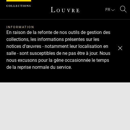
Panneau de gestion des cookies
FR
Re
Télécharger
Suivant
Précédent
sur
le
INFORMATION
En raison de la refonte de nos outils de gestion des
sit
collections, les informations présentes sur les
notices d’œuvres - notamment leur localisation en
salle - sont susceptibles de ne pas être à jour. Nous
nous excusons pour la gêne occasionnée le temps
de la reprise normale du service.