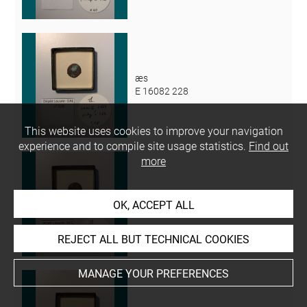
æs
E 16082 228
This website uses cookies to improve your navigation
experience and to compile site usage statistics.
Find out
more
æs
OK, ACCEPT ALL
E 16082 229
REJECT ALL BUT TECHNICAL COOKIES
MANAGE YOUR PREFERENCES