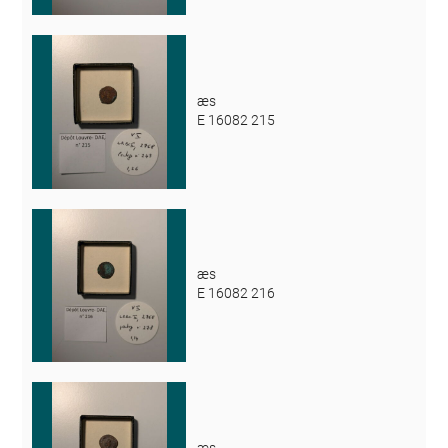
æs
E 16082 215
æs
E 16082 216
æs