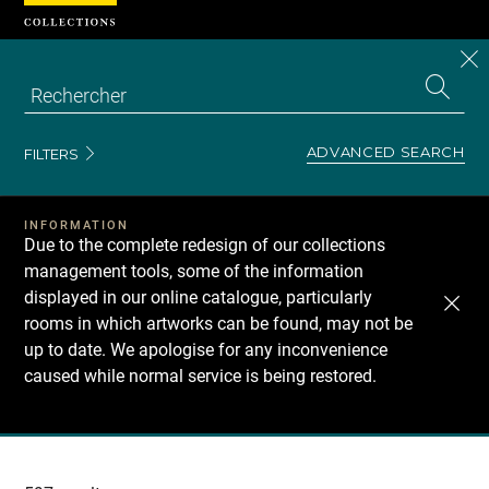
Cookies management panel
CL
Search
the
EN
S
collecti
Z
Se
ADVANCED SEARCH
FILTERS
INFORMATION
Due to the complete redesign of our collections
management tools, some of the information
displayed in our online catalogue, particularly
rooms in which artworks can be found, may not be
up to date. We apologise for any inconvenience
caused while normal service is being restored.
Recherche
dans
les