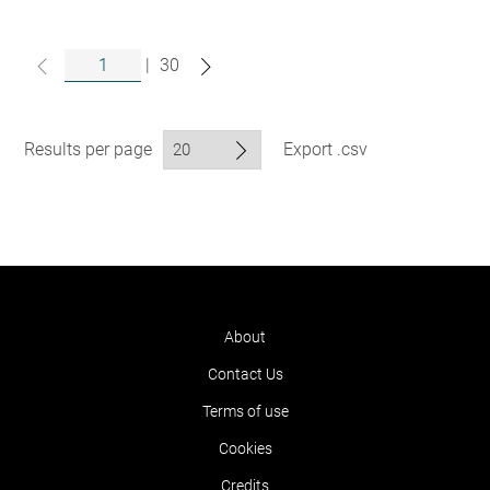
|
30
Results per page
Export .csv
About
Contact Us
Terms of use
Cookies
Credits