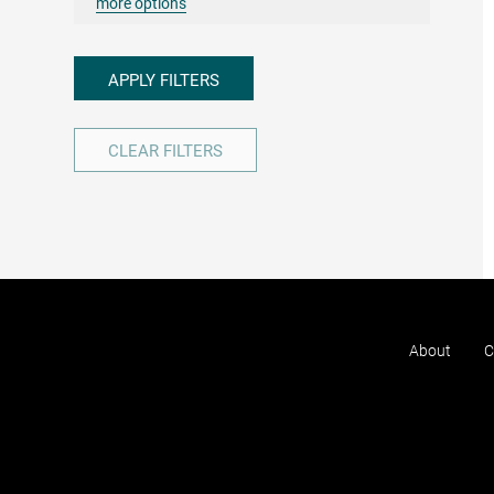
more options
APPLY FILTERS
CLEAR FILTERS
About
C