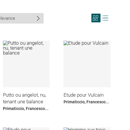
View
View
search
search
results
results
in
as
grid
list
format
Putto ou angelot, nu,
Etude pour Vulcain
tenant une balance
Primaticcio, Francesco...
Primaticcio, Francesco...