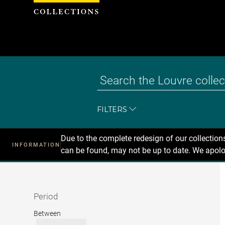
Cookies management panel
FILTERS
Due to the complete redesign of our collectio
INFORMATION
can be found, may not be up to date. We apolo
Recherche
dans
les
collections
Period
Period
Between