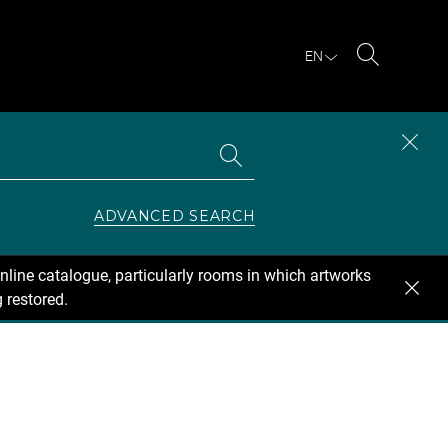
EN
Search
Search
CLOS
the
collections
SEAR
ZONE
ADVANCED SEARCH
nline catalogue, particularly rooms in which artworks
 restored.