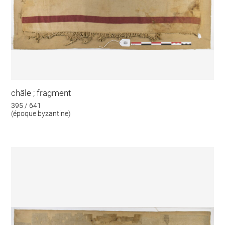
châle ; fragment
395 / 641
(époque byzantine)