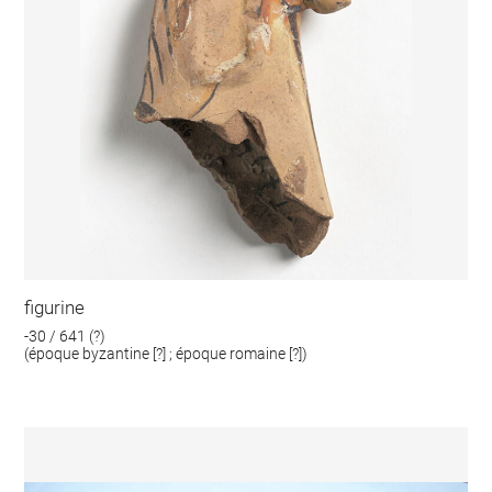
figurine
-30 / 641 (?)
(époque byzantine [?] ; époque romaine [?])