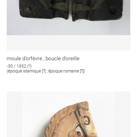
moule d'orfèvre ; boucle d'oreille
-30 / 1952 (?)
(époque islamique [?] ; époque romaine [?])