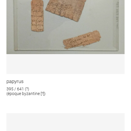
papyrus
395 / 641 (?)
(époque byzantine [?])