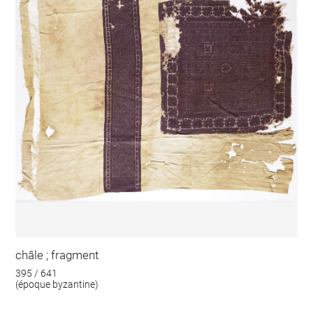
châle ; fragment
395 / 641
(époque byzantine)