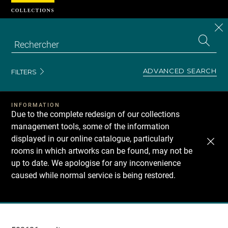
Cookies management panel
CL
Search
the
EN
S
collecti
Z
Se
ADVANCED SEARCH
FILTERS
INFORMATION
Due to the complete redesign of our collections
management tools, some of the information
displayed in our online catalogue, particularly
rooms in which artworks can be found, may not be
up to date. We apologise for any inconvenience
caused while normal service is being restored.
Recherche
dans
les