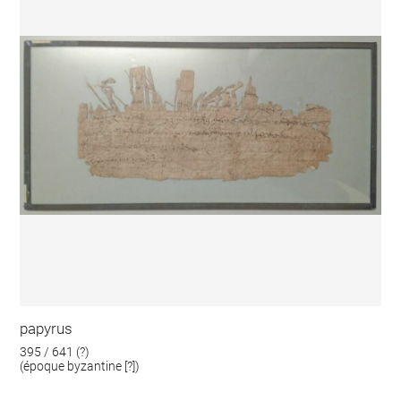
papyrus
395 / 641 (?)
(époque byzantine [?])