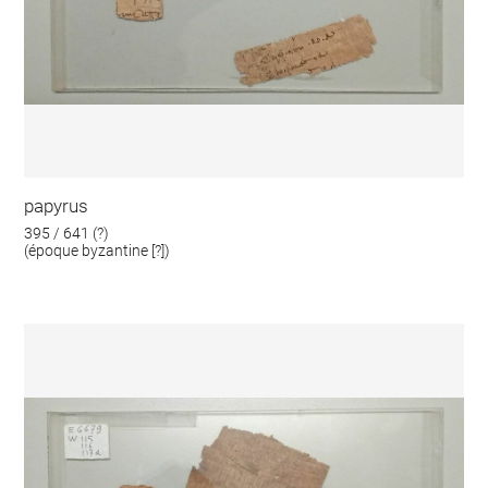
papyrus
395 / 641 (?)
(époque byzantine [?])