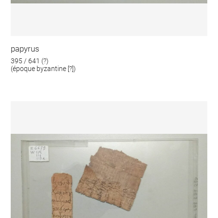
papyrus
395 / 641 (?)
(époque byzantine [?])