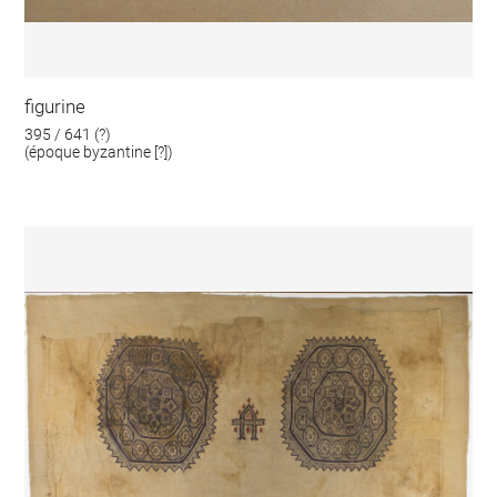
figurine
395 / 641 (?)
(époque byzantine [?])