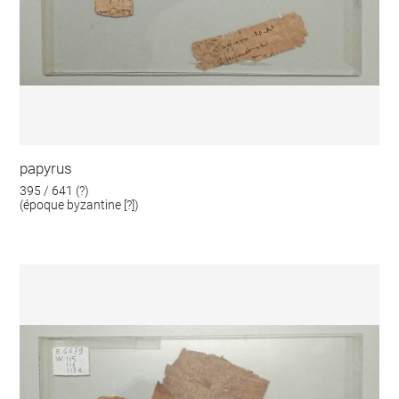
papyrus
395 / 641 (?)
(époque byzantine [?])