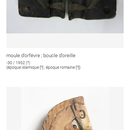
moule d'orfèvre ; boucle d'oreille
-30 / 1952 (?)
(époque islamique [?] ; époque romaine [?])