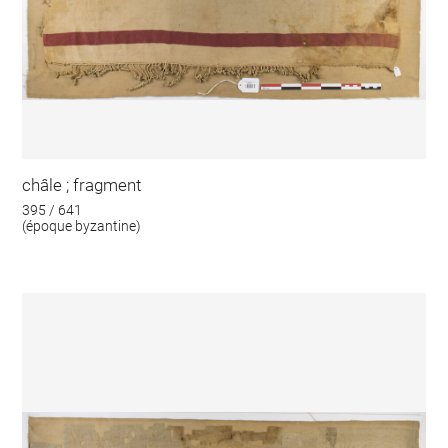
châle ; fragment
395 / 641
(époque byzantine)