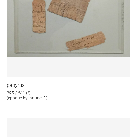
papyrus
395 / 641 (?)
(époque byzantine [?])