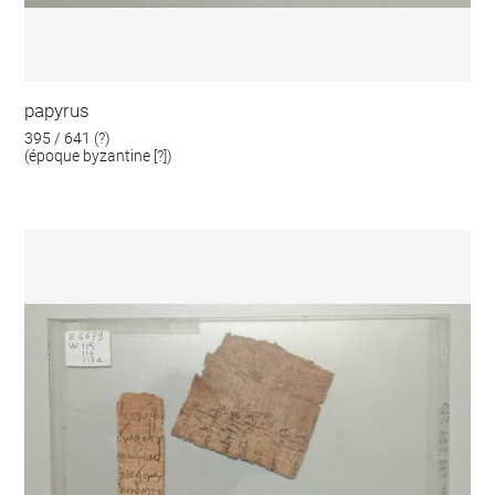
papyrus
395 / 641 (?)
(époque byzantine [?])