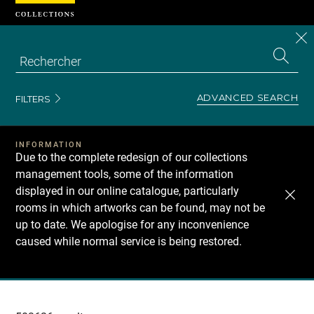
Cookies management panel
CL
Search
the
EN
S
collecti
Z
Se
ADVANCED SEARCH
FILTERS
INFORMATION
Due to the complete redesign of our collections
management tools, some of the information
displayed in our online catalogue, particularly
rooms in which artworks can be found, may not be
up to date. We apologise for any inconvenience
caused while normal service is being restored.
Recherche
dans
les