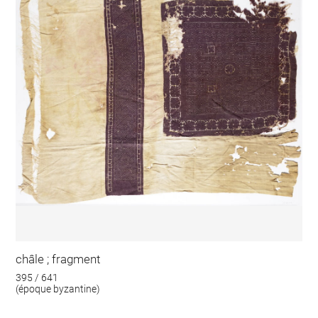
châle ; fragment
395 / 641
(époque byzantine)