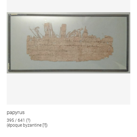
papyrus
395 / 641 (?)
(époque byzantine [?])