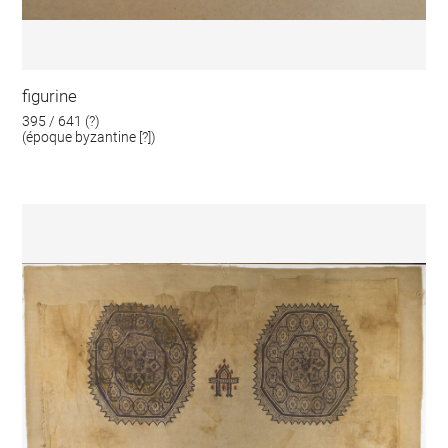
figurine
395 / 641 (?)
(époque byzantine [?])