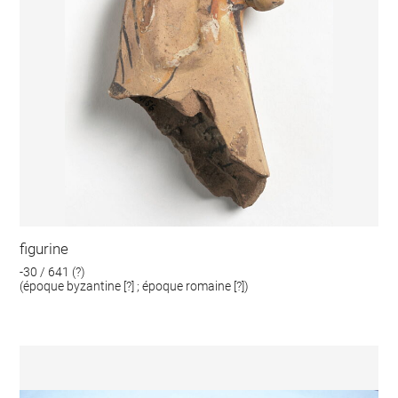
figurine
-30 / 641 (?)
(époque byzantine [?] ; époque romaine [?])