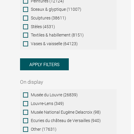
Peintures (12124)
Sceaux & glyptique (11007)
Sculptures (38611)
Stèles (4531)
Textiles & habillement (8151)
Vases & vaisselle (64123)
APPLY FILTERS
On display
On
Musée du Louvre (26839)
display
Louvre-Lens (349)
Musée National Eugène Delacroix (98)
Ecuries du château de Versailles (940)
Other (17631)