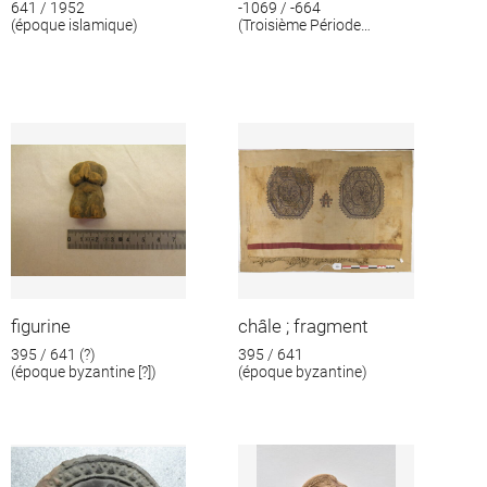
641 / 1952
-1069 / -664
(époque islamique)
(Troisième Période
intermédiaire)
figurine
châle ; fragment
395 / 641 (?)
395 / 641
(époque byzantine [?])
(époque byzantine)