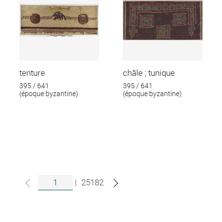
tenture
châle ; tunique
395 / 641
395 / 641
(époque byzantine)
(époque byzantine)
|
25182