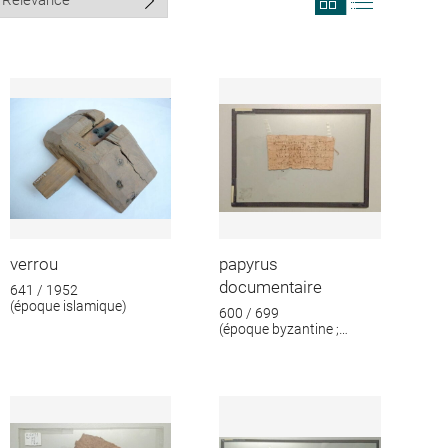
search
search
results
results
in
as
grid
list
format
verrou
papyrus
documentaire
641 / 1952
(époque islamique)
600 / 699
(époque byzantine ;
époque islamique)