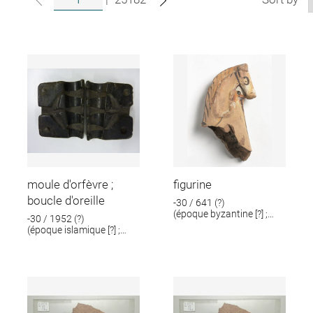
moule d'orfèvre ;
figurine
boucle d'oreille
-30 / 641 (?)
(époque byzantine [?] ;
-30 / 1952 (?)
époque romaine [?])
(époque islamique [?] ;
époque romaine [?])