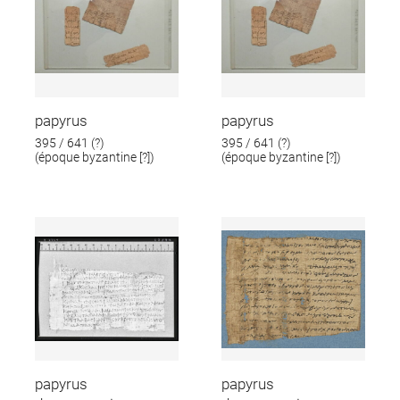
papyrus
papyrus
395 / 641 (?)
395 / 641 (?)
(époque byzantine [?])
(époque byzantine [?])
papyrus
papyrus