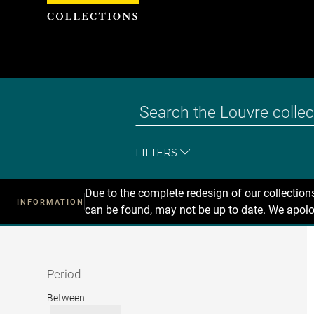
Cookies management panel
FILTERS
Due to the complete redesign of our collectio
INFORMATION
can be found, may not be up to date. We apolo
Recherche
dans
les
collections
Period
Period
Between