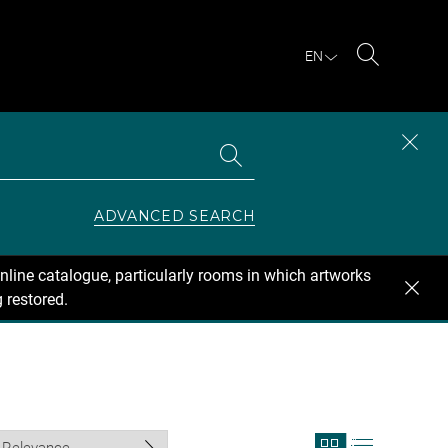
EN
Search
Search
CLOS
the
collections
SEAR
ZONE
ADVANCED SEARCH
nline catalogue, particularly rooms in which artworks
 restored.
View
View