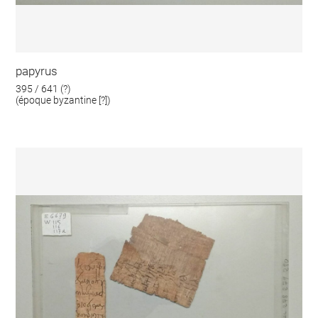
papyrus
395 / 641 (?)
(époque byzantine [?])