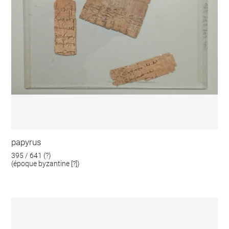
papyrus
395 / 641 (?)
(époque byzantine [?])