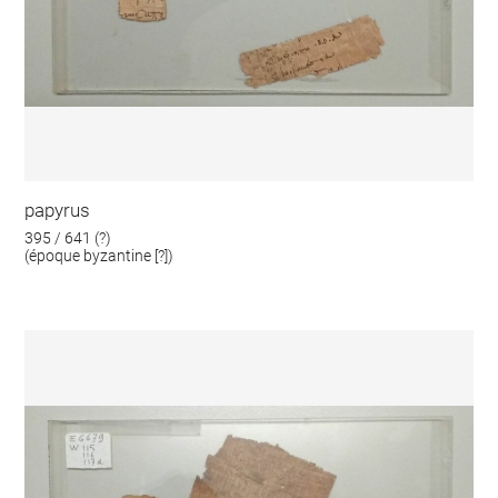
papyrus
395 / 641 (?)
(époque byzantine [?])