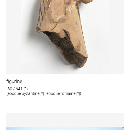
figurine
-30 / 641 (?)
(époque byzantine [?] ; époque romaine [?])