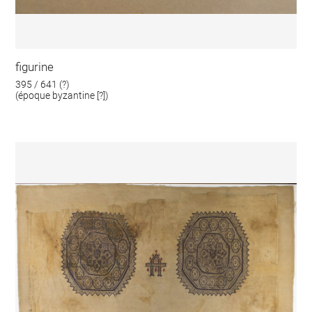
figurine
395 / 641 (?)
(époque byzantine [?])