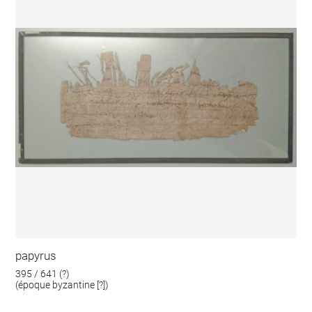
papyrus
395 / 641 (?)
(époque byzantine [?])