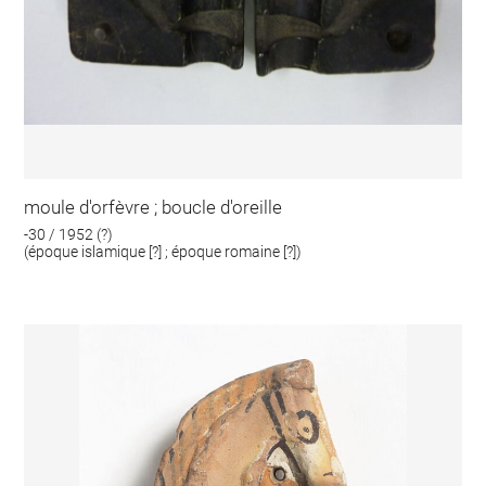
moule d'orfèvre ; boucle d'oreille
-30 / 1952 (?)
(époque islamique [?] ; époque romaine [?])