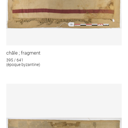
châle ; fragment
395 / 641
(époque byzantine)