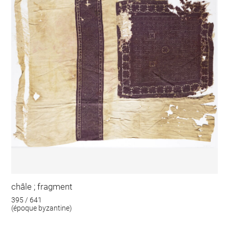
châle ; fragment
395 / 641
(époque byzantine)