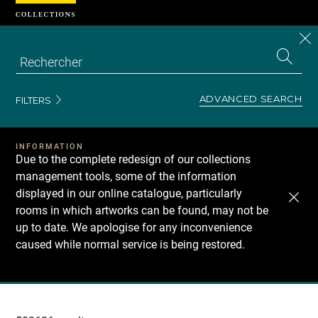
Cookies management panel
CL
Search
the
EN
S
collecti
Z
Se
ADVANCED SEARCH
FILTERS
INFORMATION
Due to the complete redesign of our collections
management tools, some of the information
displayed in our online catalogue, particularly
rooms in which artworks can be found, may not be
up to date. We apologise for any inconvenience
caused while normal service is being restored.
Recherche
dans
les