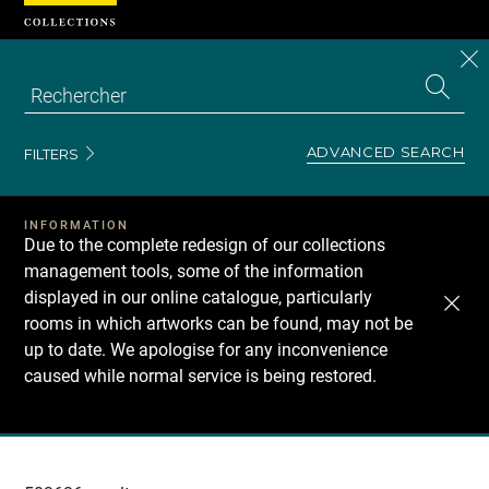
Cookies management panel
CL
Search
the
EN
S
collecti
Z
Se
ADVANCED SEARCH
FILTERS
INFORMATION
Due to the complete redesign of our collections
management tools, some of the information
displayed in our online catalogue, particularly
rooms in which artworks can be found, may not be
up to date. We apologise for any inconvenience
caused while normal service is being restored.
Recherche
dans
les