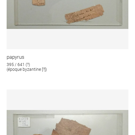
papyrus
395 / 641 (?)
(époque byzantine [?])