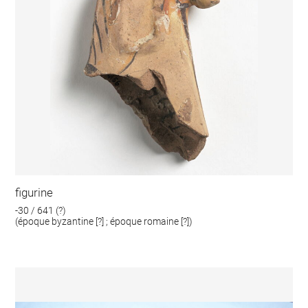
figurine
-30 / 641 (?)
(époque byzantine [?] ; époque romaine [?])