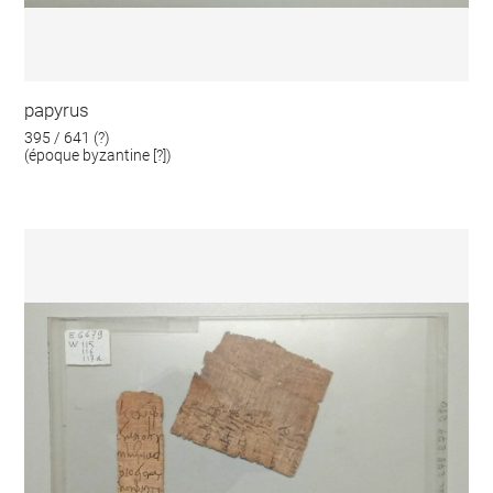
papyrus
395 / 641 (?)
(époque byzantine [?])