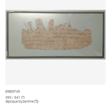
papyrus
395 / 641 (?)
(époque byzantine [?])