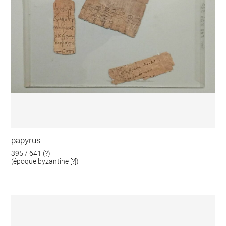
papyrus
395 / 641 (?)
(époque byzantine [?])