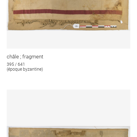
châle ; fragment
395 / 641
(époque byzantine)