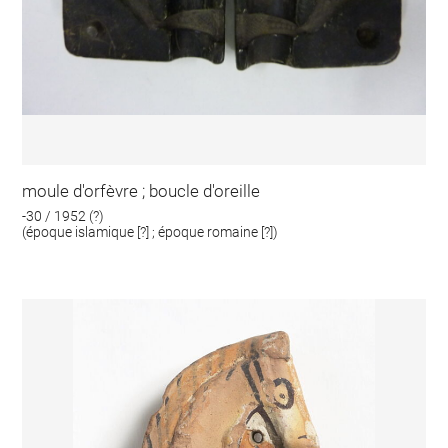
moule d'orfèvre ; boucle d'oreille
-30 / 1952 (?)
(époque islamique [?] ; époque romaine [?])