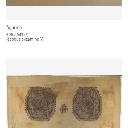
figurine
395 / 641 (?)
(époque byzantine [?])