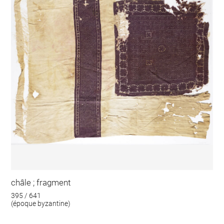
châle ; fragment
395 / 641
(époque byzantine)