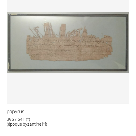
papyrus
395 / 641 (?)
(époque byzantine [?])