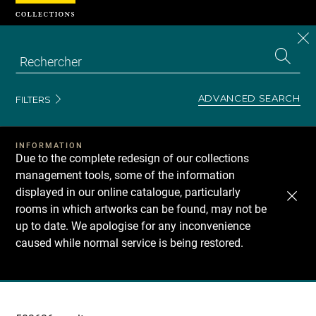
Cookies management panel
CL
Search
the
EN
S
collecti
Z
Se
ADVANCED SEARCH
FILTERS
INFORMATION
Due to the complete redesign of our collections
management tools, some of the information
displayed in our online catalogue, particularly
rooms in which artworks can be found, may not be
up to date. We apologise for any inconvenience
caused while normal service is being restored.
Recherche
dans
les