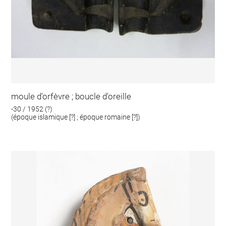
moule d'orfèvre ; boucle d'oreille
-30 / 1952 (?)
(époque islamique [?] ; époque romaine [?])