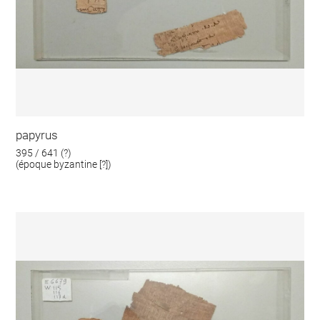
papyrus
395 / 641 (?)
(époque byzantine [?])