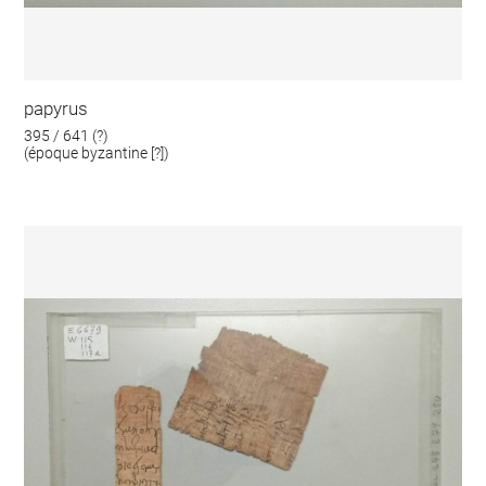
papyrus
395 / 641 (?)
(époque byzantine [?])