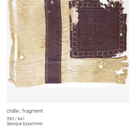
châle ; fragment
395 / 641
(époque byzantine)