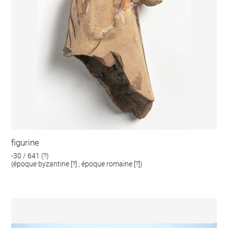
figurine
-30 / 641 (?)
(époque byzantine [?] ; époque romaine [?])