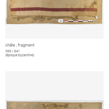
châle ; fragment
395 / 641
(époque byzantine)