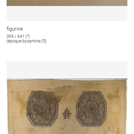
figurine
395 / 641 (?)
(époque byzantine [?])