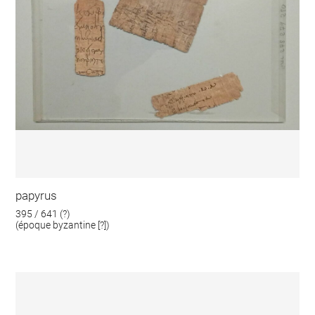
papyrus
395 / 641 (?)
(époque byzantine [?])