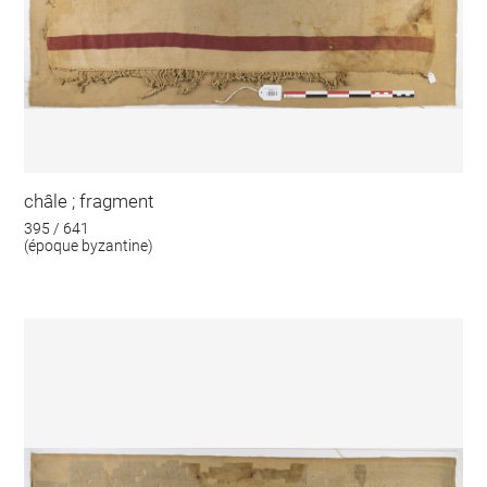
châle ; fragment
395 / 641
(époque byzantine)