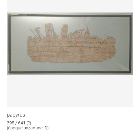
papyrus
395 / 641 (?)
(époque byzantine [?])