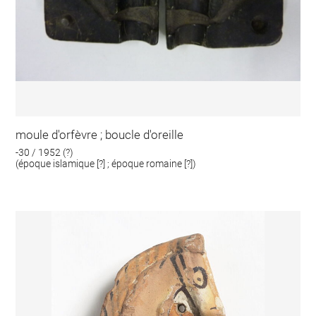
moule d'orfèvre ; boucle d'oreille
-30 / 1952 (?)
(époque islamique [?] ; époque romaine [?])