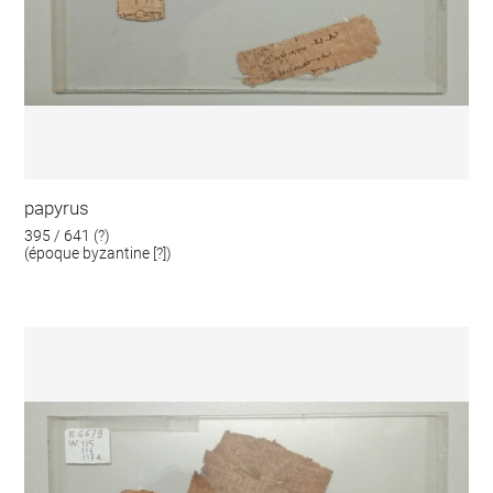
papyrus
395 / 641 (?)
(époque byzantine [?])