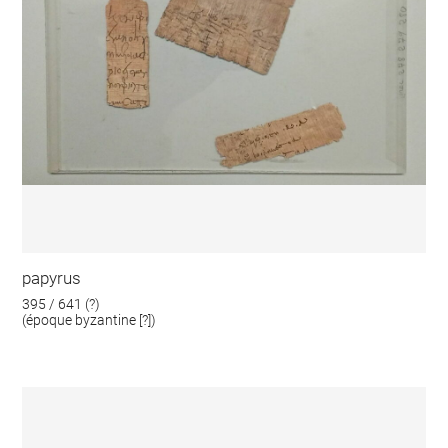
papyrus
395 / 641 (?)
(époque byzantine [?])