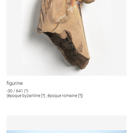
figurine
-30 / 641 (?)
(époque byzantine [?] ; époque romaine [?])