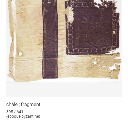
châle ; fragment
395 / 641
(époque byzantine)