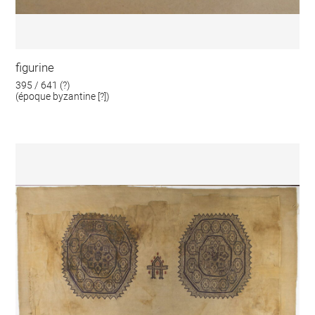
figurine
395 / 641 (?)
(époque byzantine [?])