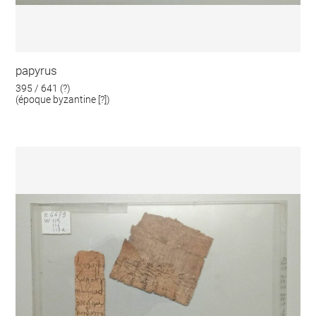
papyrus
395 / 641 (?)
(époque byzantine [?])