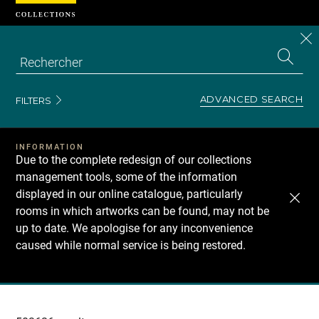
Cookies management panel
CL
Search
the
EN
S
collecti
Z
Se
ADVANCED SEARCH
FILTERS
INFORMATION
Due to the complete redesign of our collections
management tools, some of the information
displayed in our online catalogue, particularly
rooms in which artworks can be found, may not be
up to date. We apologise for any inconvenience
caused while normal service is being restored.
Recherche
dans
les