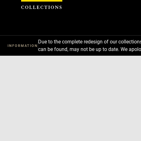
Cookies management panel
Due to the complete redesign of our collectio
INFORMATION
can be found, may not be up to date. We apolo
Download
Next
Previous