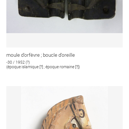
moule d'orfèvre ; boucle d'oreille
-30 / 1952 (?)
(époque islamique [?] ; époque romaine [?])