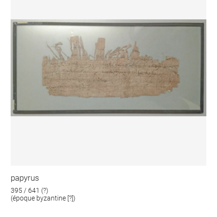
papyrus
395 / 641 (?)
(époque byzantine [?])