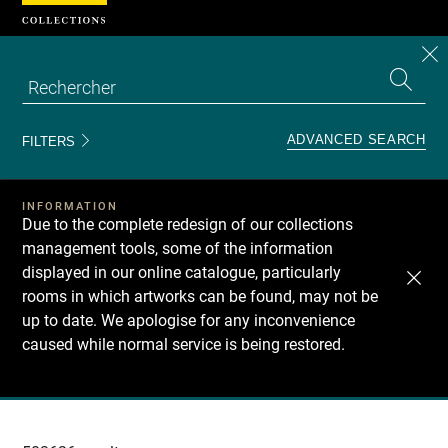
Cookies management panel
CL
Search
the
EN
S
collecti
Z
Se
ADVANCED SEARCH
FILTERS
INFORMATION
Due to the complete redesign of our collections
management tools, some of the information
displayed in our online catalogue, particularly
rooms in which artworks can be found, may not be
up to date. We apologise for any inconvenience
caused while normal service is being restored.
Recherche
dans
les