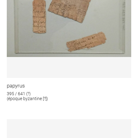
papyrus
395 / 641 (?)
(époque byzantine [?])