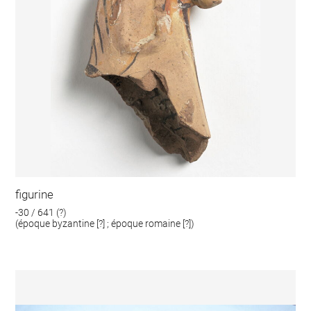
figurine
-30 / 641 (?)
(époque byzantine [?] ; époque romaine [?])