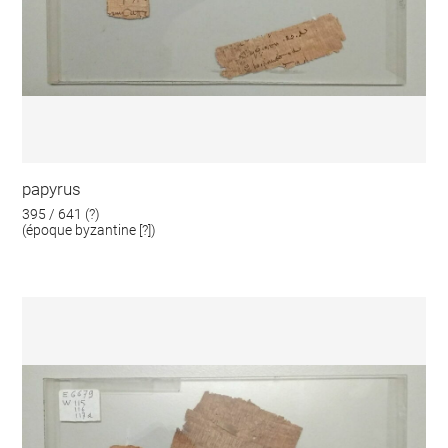
papyrus
395 / 641 (?)
(époque byzantine [?])