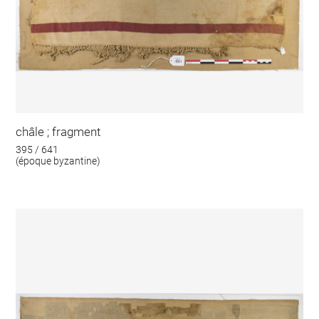
châle ; fragment
395 / 641
(époque byzantine)