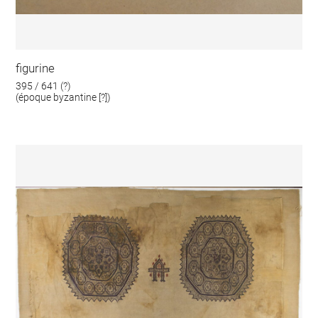
figurine
395 / 641 (?)
(époque byzantine [?])