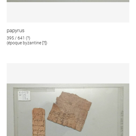
papyrus
395 / 641 (?)
(époque byzantine [?])