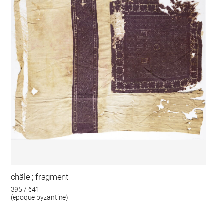
châle ; fragment
395 / 641
(époque byzantine)