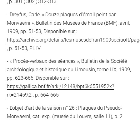
, p. 301 ; 302 ; 312-313
Dreyfus, Carle, « Douze plaques d'émail peint par
Monvaerni », Bulletin des Musées de France (BMF), avril,
1909, pp. 51-53, Disponible sur :
https://archive.org/details/lesmusesdefran1909sociuoft/p
, p. 51-53, Pl. IV
« Procès-verbaux des séances », Bulletin de la Société
archéologique et historique du Limousin, tome LIX, 1909,
pp. 623-666, Disponible sur :
https://gallica.bnf.fr/ark:/12148/bpt6k6551952x?
rk=21459
;2 , p. 664-665
L'objet d'art de la saison n° 26 : Plaques du Pseudo-
Monvaerni, cat. exp. (musée du Louvre, salle 11), p. 2