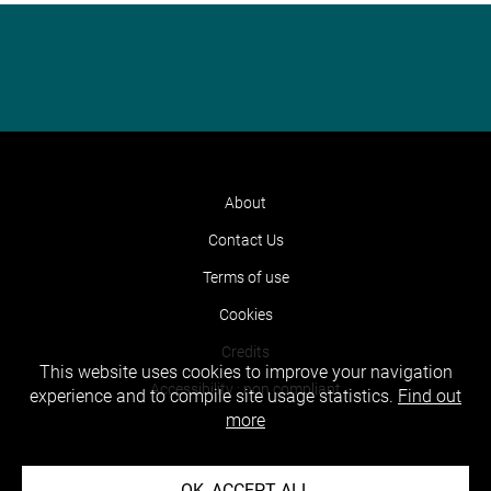
About
Contact Us
Terms of use
Cookies
Credits
This website uses cookies to improve your navigation
Accessibility : non compliant
experience and to compile site usage statistics.
Find out
more
OK, ACCEPT ALL