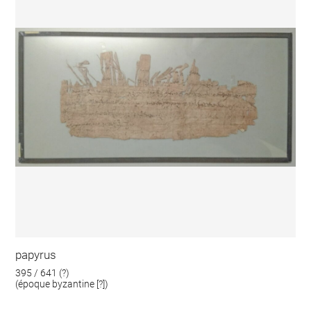
papyrus
395 / 641 (?)
(époque byzantine [?])