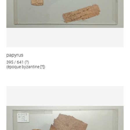
papyrus
395 / 641 (?)
(époque byzantine [?])