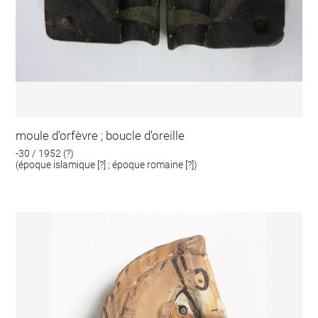
moule d'orfèvre ; boucle d'oreille
-30 / 1952 (?)
(époque islamique [?] ; époque romaine [?])