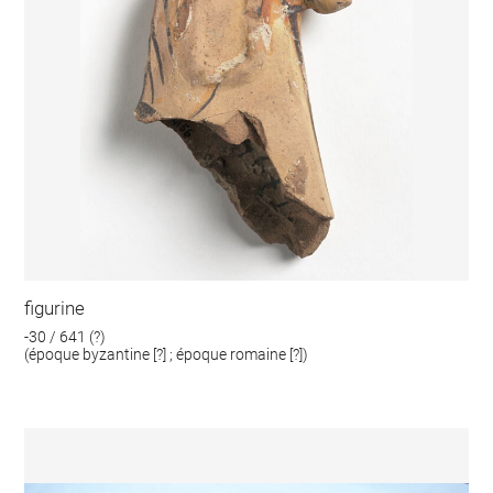
figurine
-30 / 641 (?)
(époque byzantine [?] ; époque romaine [?])