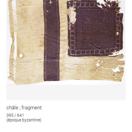
châle ; fragment
395 / 641
(époque byzantine)