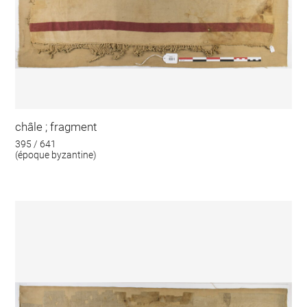
châle ; fragment
395 / 641
(époque byzantine)