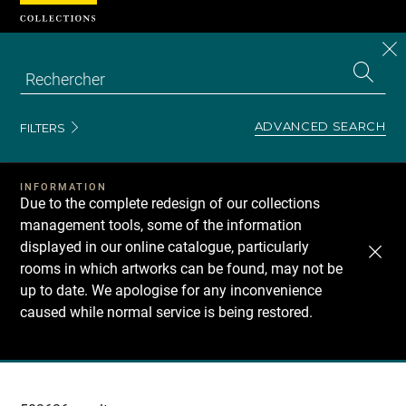
Cookies management panel
CL
Search
the
EN
S
collecti
Z
Se
ADVANCED SEARCH
FILTERS
INFORMATION
Due to the complete redesign of our collections
management tools, some of the information
displayed in our online catalogue, particularly
rooms in which artworks can be found, may not be
up to date. We apologise for any inconvenience
caused while normal service is being restored.
Recherche
dans
les