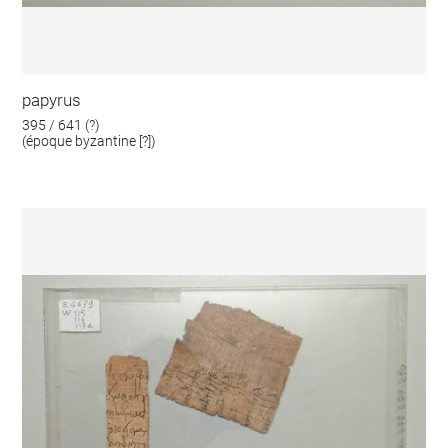
papyrus
395 / 641 (?)
(époque byzantine [?])