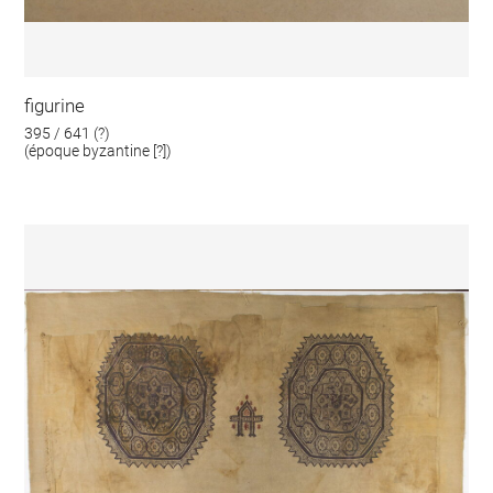
figurine
395 / 641 (?)
(époque byzantine [?])