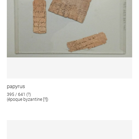
papyrus
395 / 641 (?)
(époque byzantine [?])