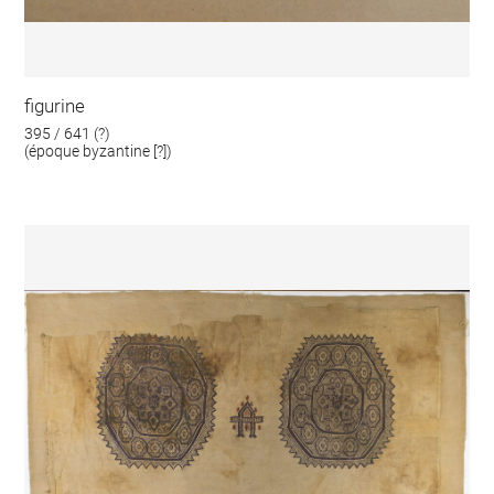
figurine
395 / 641 (?)
(époque byzantine [?])