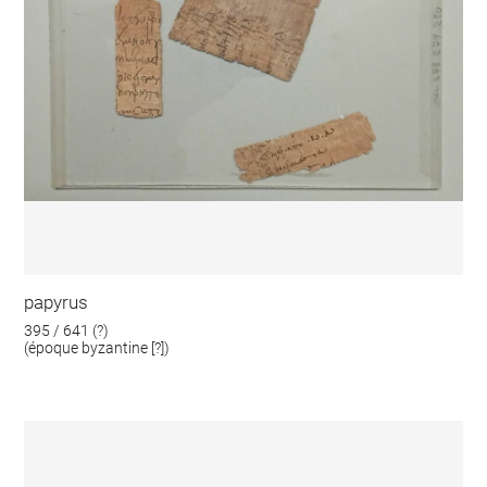
papyrus
395 / 641 (?)
(époque byzantine [?])