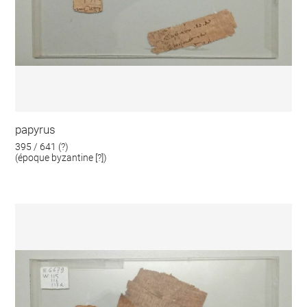
papyrus
395 / 641 (?)
(époque byzantine [?])