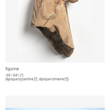
figurine
-30 / 641 (?)
(époque byzantine [?] ; époque romaine [?])