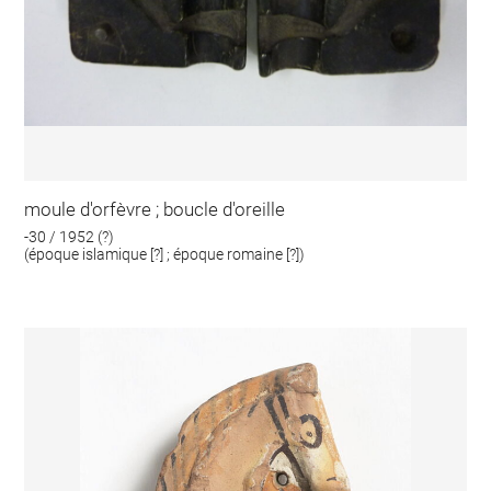
moule d'orfèvre ; boucle d'oreille
-30 / 1952 (?)
(époque islamique [?] ; époque romaine [?])