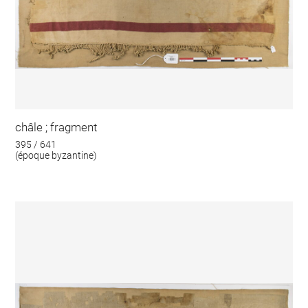
châle ; fragment
395 / 641
(époque byzantine)