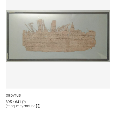
papyrus
395 / 641 (?)
(époque byzantine [?])