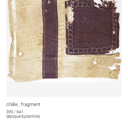
châle ; fragment
395 / 641
(époque byzantine)