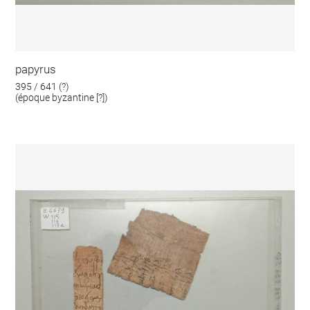
papyrus
395 / 641 (?)
(époque byzantine [?])