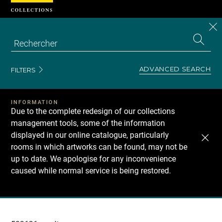
Cookies management panel
CL
Search
the
EN
S
collecti
Z
Se
ADVANCED SEARCH
FILTERS
INFORMATION
Due to the complete redesign of our collections
management tools, some of the information
displayed in our online catalogue, particularly
rooms in which artworks can be found, may not be
up to date. We apologise for any inconvenience
caused while normal service is being restored.
Recherche
dans
les