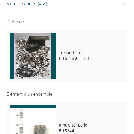
NOTICES LIÉES (435)
Partie de
Trésor de Tôd
E 15128 à E 15318
Elément d'un ensemble
amulette ; perle
E 15244