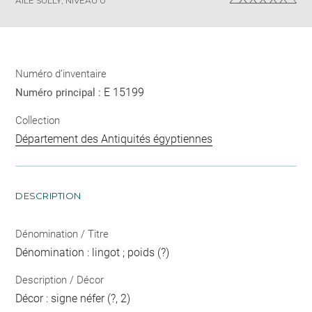
AILE SULLY, NIVEAU 0
page
Numéro d’inventaire
E 15199
Numéro principal :
Collection
Département des Antiquités égyptiennes
DESCRIPTION
Dénomination / Titre
Dénomination : lingot ; poids (?)
Description / Décor
Décor : signe néfer (?, 2)