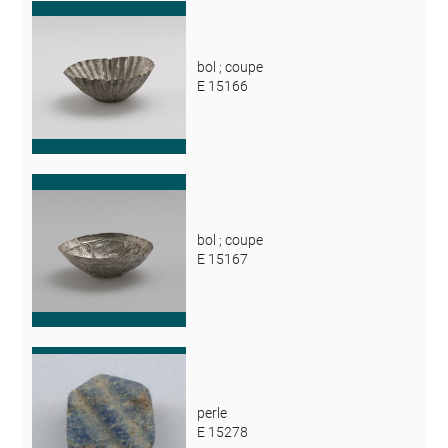
bol ; coupe
E 15166
bol ; coupe
E 15167
perle
E 15278