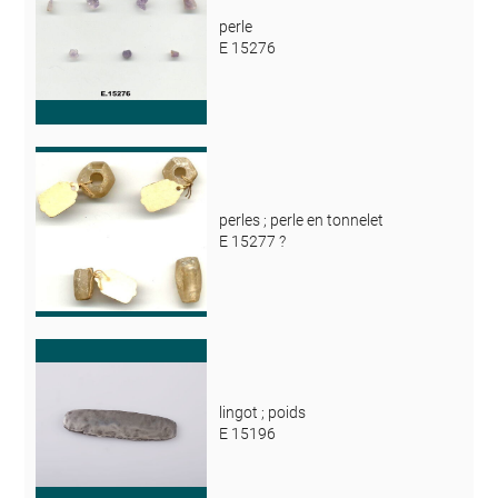
perle
E 15276
perles ; perle en tonnelet
E 15277 ?
lingot ; poids
E 15196