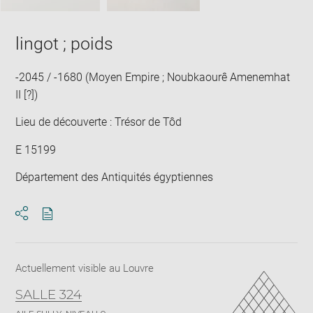
lingot ; poids
-2045 / -1680 (Moyen Empire ; Noubkaourê Amenemhat
II [?])
Lieu de découverte : Trésor de Tôd
E 15199
Département des Antiquités égyptiennes
Télécharger
Ouvrir
au
la
format
fenêtre
pdf
de
Actuellement visible au Louvre
partage
SALLE 324
de
la