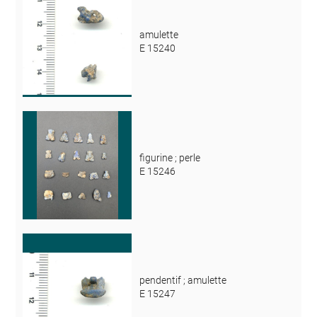
amulette
E 15240
figurine ; perle
E 15246
pendentif ; amulette
E 15247