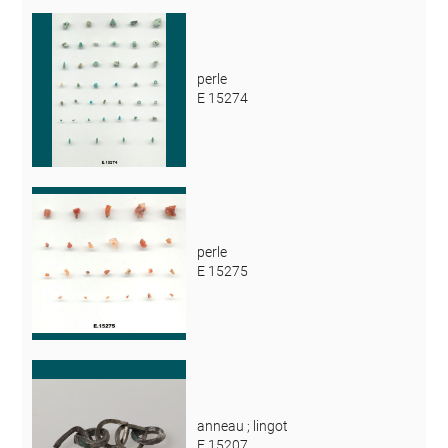
perle
E 15274
perle
E 15275
anneau ; lingot
E 15207