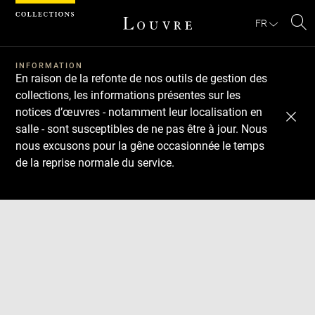
Panneau de gestion des cookies
FR
Re
Télécharger
Suivant
Précédent
sur
le
INFORMATION
En raison de la refonte de nos outils de gestion des
sit
collections, les informations présentes sur les
notices d’œuvres - notamment leur localisation en
salle - sont susceptibles de ne pas être à jour. Nous
nous excusons pour la gêne occasionnée le temps
de la reprise normale du service.
Agrandir
l'image
dans
une