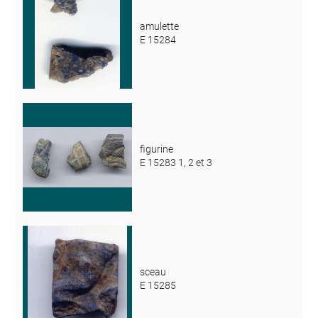
amulette
E 15284
figurine
E 15283 1, 2 et 3
sceau
E 15285