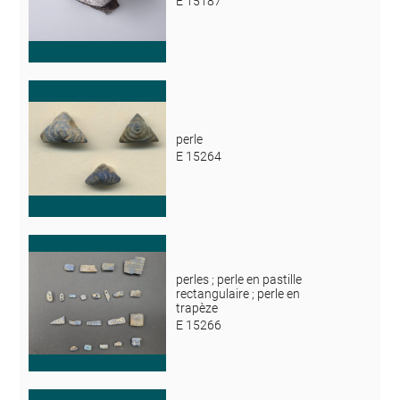
E 15187
perle
E 15264
perles ; perle en pastille
rectangulaire ; perle en
trapèze
E 15266