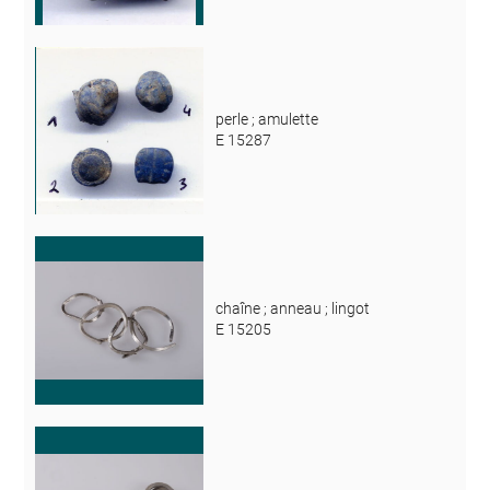
perle ; amulette
E 15287
chaîne ; anneau ; lingot
E 15205