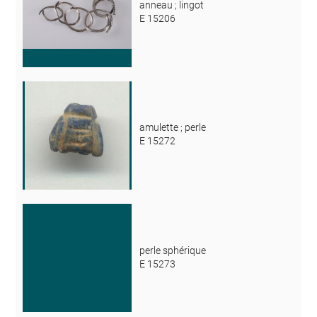
anneau ; lingot
E 15206
amulette ; perle
E 15272
perle sphérique
E 15273