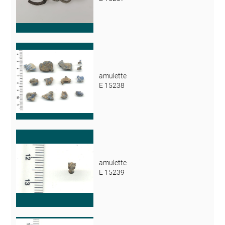
amulette
E 15238
amulette
E 15239