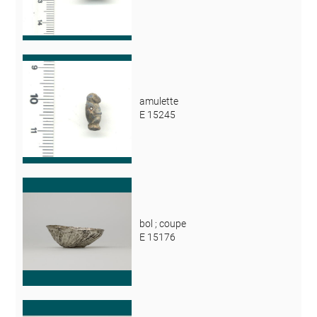
amulette
E 15245
bol ; coupe
E 15176