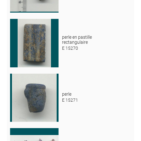
perle en pastille
rectangulaire
E 15270
perle
E 15271