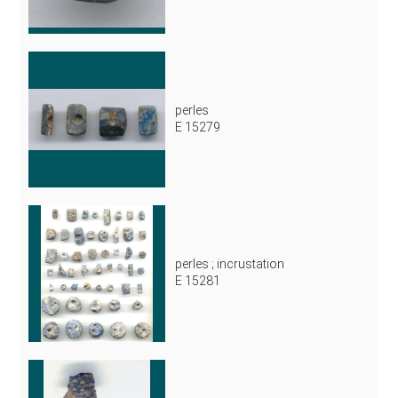
perles
E 15279
perles ; incrustation
E 15281