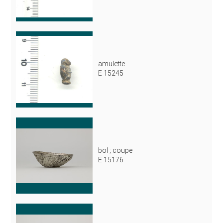
amulette
E 15245
bol ; coupe
E 15176