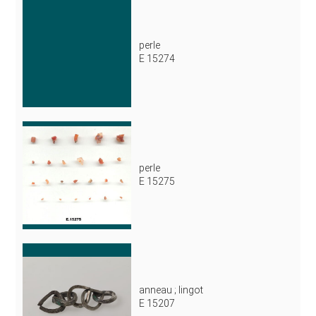
perle
E 15274
perle
E 15275
anneau ; lingot
E 15207