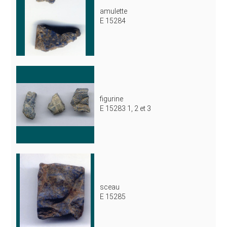
amulette
E 15284
figurine
E 15283 1, 2 et 3
sceau
E 15285