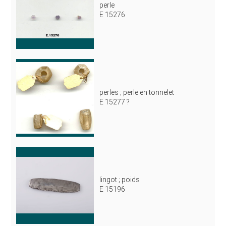
perle
E 15276
perles ; perle en tonnelet
E 15277 ?
lingot ; poids
E 15196