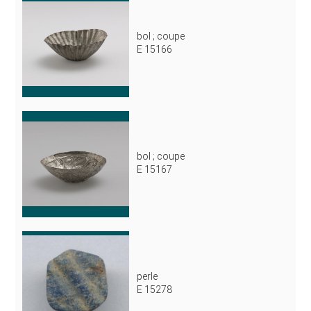
bol ; coupe
E 15166
bol ; coupe
E 15167
perle
E 15278