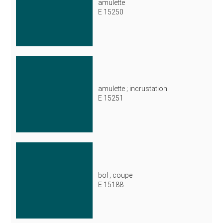
amulette
E 15250
amulette ; incrustation
E 15251
bol ; coupe
E 15188