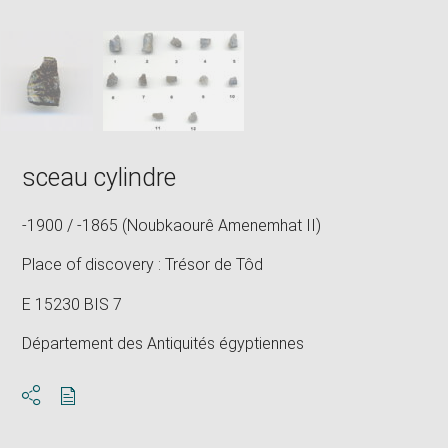
Downlo
Enla
new
caption:
image
ima
window
SKIP IMAGE CAROUSEL
in
new
win
sceau cylindre
-1900 / -1865 (Noubkaourê Amenemhat II)
Place of discovery : Trésor de Tôd
E 15230 BIS 7
Département des Antiquités égyptiennes
Download
Share
pdf