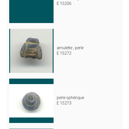
E 15206
amulette ; perle
E 15272
perle sphérique
E 15273