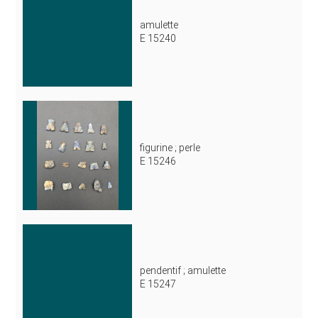
amulette
E 15240
figurine ; perle
E 15246
pendentif ; amulette
E 15247