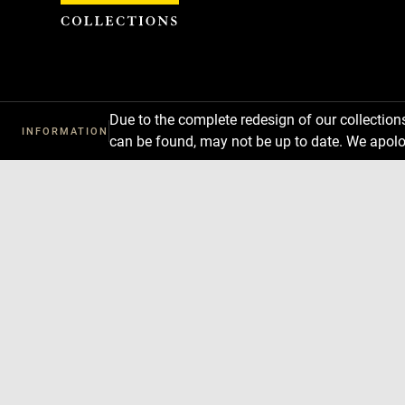
Cookies management panel
Download
Next
Previous
Due to the complete redesign of our collectio
INFORMATION
can be found, may not be up to date. We apolo