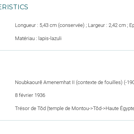
RISTICS
Longueur : 5,43 cm (conservée) ; Largeur : 2,42 cm ; E
Matériau : lapis-lazuli
Noubkaourê Amenemhat II (contexte de fouilles) (-190
8 février 1936
Trésor de Tôd (temple de Montou->Tôd->Haute Égypt