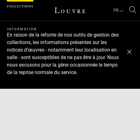
Panneau de gestion des cookies
FR
Re
Télécharger
Suivant
Précédent
sur
le
INFORMATION
En raison de la refonte de nos outils de gestion des
sit
collections, les informations présentes sur les
notices d’œuvres - notamment leur localisation en
salle - sont susceptibles de ne pas être à jour. Nous
nous excusons pour la gêne occasionnée le temps
de la reprise normale du service.
Agrandir
l'image
dans
une
fenêtre