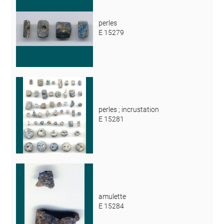
perles
E 15279
perles ; incrustation
E 15281
amulette
E 15284