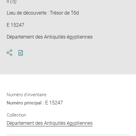
II [?])
Lieu de découverte : Trésor de Tôd
E 15247
Département des Antiquités égyptiennes
Télécharger
Ouvrir
au
la
format
fenêtre
pdf
de
partage
de
la
Numéro d’inventaire
page
E 15247
Numéro principal :
Collection
Département des Antiquités égyptiennes