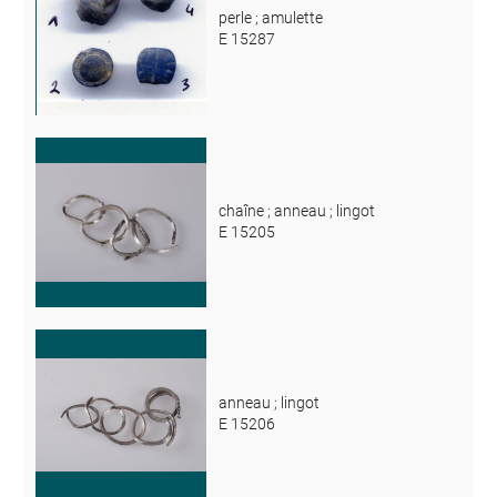
perle ; amulette
E 15287
chaîne ; anneau ; lingot
E 15205
anneau ; lingot
E 15206