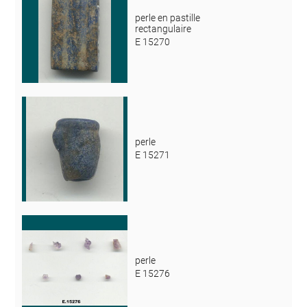
perle en pastille
rectangulaire
E 15270
perle
E 15271
perle
E 15276