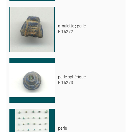
amulette ; perle
E 15272
perle sphérique
E 15273
perle