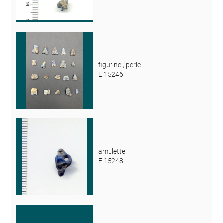
figurine ; perle
E 15246
amulette
E 15248