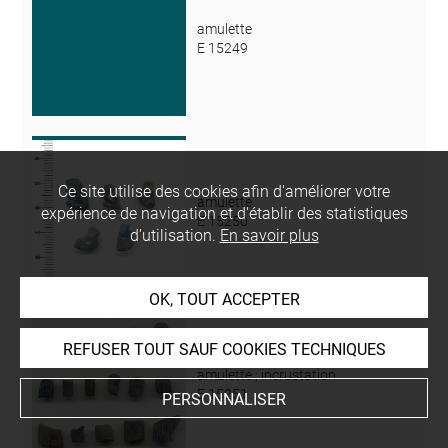
amulette
E 15249
Ce site utilise des cookies afin d'améliorer votre
amulette
expérience de navigation et d'établir des statistiques
E 15250
d'utilisation.
En savoir plus
OK, TOUT ACCEPTER
REFUSER TOUT SAUF COOKIES TECHNIQUES
amulette ; incrustation
E 15251
PERSONNALISER