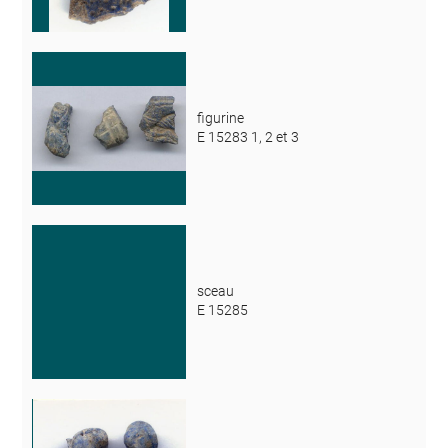
figurine
E 15283 1, 2 et 3
sceau
E 15285