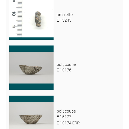
amulette
E 15245
bol ; coupe
E 15176
bol ; coupe
E 15177
E 15174 ERR