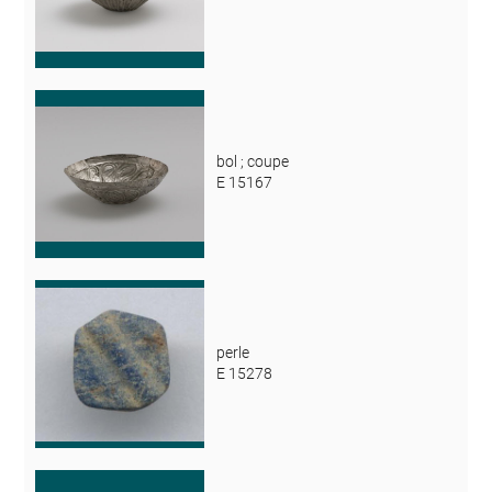
bol ; coupe
E 15167
perle
E 15278