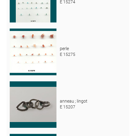
E 15274
perle
E 15275
anneau ; lingot
E 15207