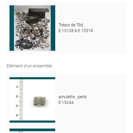
Trésor de Tôd
E 15128 à E 15318
Elément d'un ensemble
amulette ; perle
E 15244