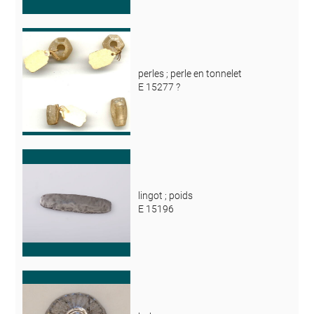
perles ; perle en tonnelet
E 15277 ?
lingot ; poids
E 15196