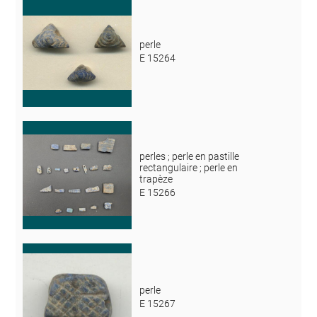
perle
E 15264
perles ; perle en pastille
rectangulaire ; perle en
trapèze
E 15266
perle
E 15267