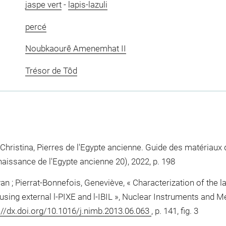
jaspe vert
-
lapis-lazuli
percé
Noubkaourê Amenemhat II
Trésor de Tôd
 Christina, Pierres de l'Egypte ancienne. Guide des matériaux d
onnaissance de l'Egypte ancienne 20), 2022, p. 198
n ; Pierrat-Bonnefois, Geneviève, « Characterization of the la
n using external l-PIXE and l-IBIL », Nuclear Instruments and
://dx.doi.org/10.1016/j.nimb.2013.06.063
, p. 141, fig. 3