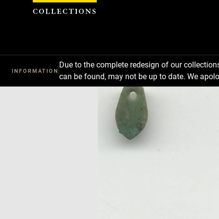
Cookies management panel
Download
Next
Previous
Due to the complete redesign of our collectio
INFORMATION
can be found, may not be up to date. We apolo