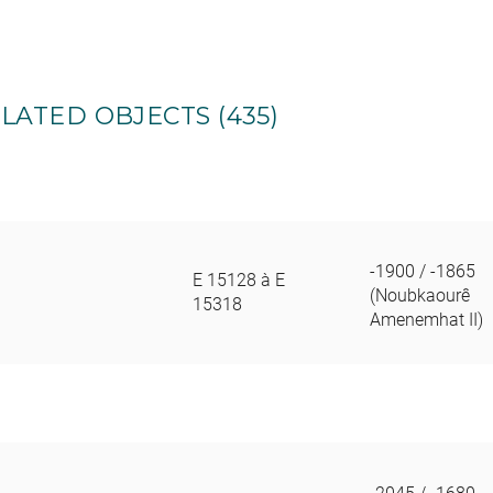
LATED OBJECTS (435)
-1900 / -1865
E 15128 à E
(Noubkaourê
15318
Amenemhat II)