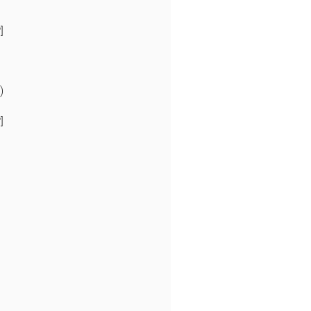
]
)
)
]
)