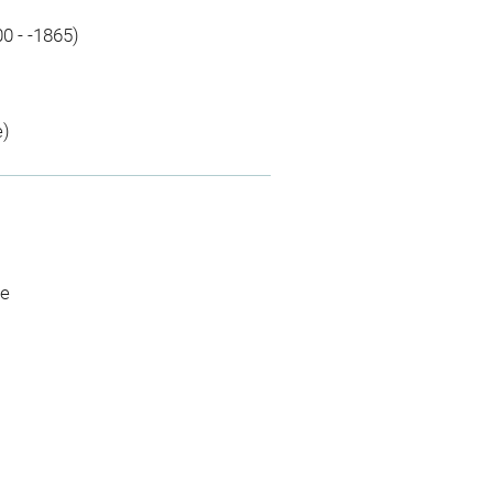
0 - -1865)
e)
ue