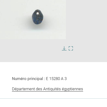
Enlarge
image
in
Download
Enlarge
new
image
image
window
in
new
window
Numéro principal :
E 15280 A 3
Département des Antiquités égyptiennes