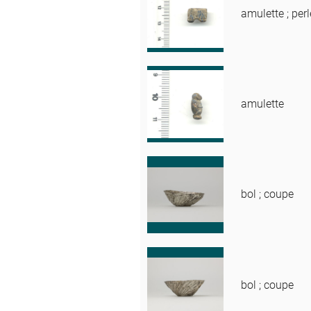
amulette ; perl
amulette
bol ; coupe
bol ; coupe