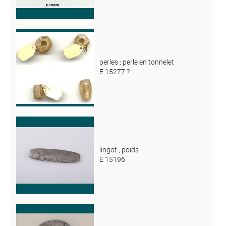
perles ; perle en tonnelet
E 15277 ?
lingot ; poids
E 15196