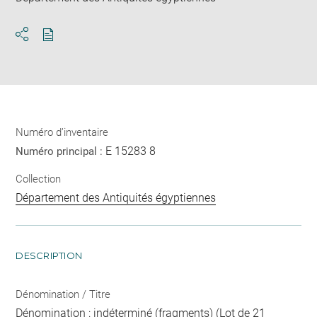
Télécharger
Ouvrir
au
la
format
fenêtre
pdf
de
partage
de
la
Numéro d’inventaire
page
E 15283 8
Numéro principal :
Collection
Département des Antiquités égyptiennes
DESCRIPTION
Dénomination / Titre
Dénomination : indéterminé (fragments) (Lot de 21