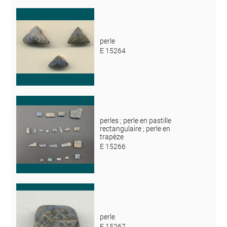
perle
E 15264
perles ; perle en pastille
rectangulaire ; perle en
trapèze
E 15266
perle
E 15267