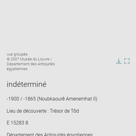
Agrandir
Légende
vue groupée
l'image
de
© 2007 Musée du Louvre /
dans
l'image
Département des Antiquités
Télécha
Agra
une
:
égyptiennes
l'image
l'im
fenêtre
dan
indéterminé
une
fenê
-1900 / -1865 (Noubkaourê Amenemhat II)
Lieu de découverte : Trésor de Tôd
E 15283 8
Département des Antiquités égyptiennes