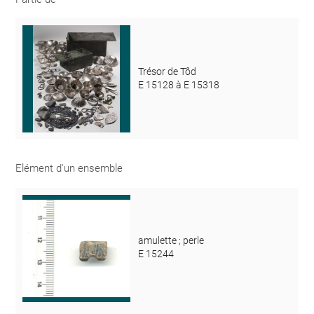
Trésor de Tôd
E 15128 à E 15318
Elément d'un ensemble
amulette ; perle
E 15244