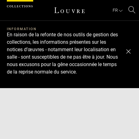
Panneau de gestion des cookies
FR
Re
Télécharger
Suivant
Précédent
sur
le
INFORMATION
En raison de la refonte de nos outils de gestion des
sit
collections, les informations présentes sur les
notices d’œuvres - notamment leur localisation en
salle - sont susceptibles de ne pas être à jour. Nous
nous excusons pour la gêne occasionnée le temps
de la reprise normale du service.