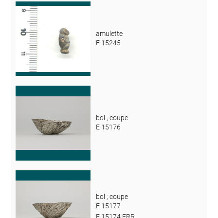
amulette
E 15245
bol ; coupe
E 15176
bol ; coupe
E 15177
E 15174 ERR