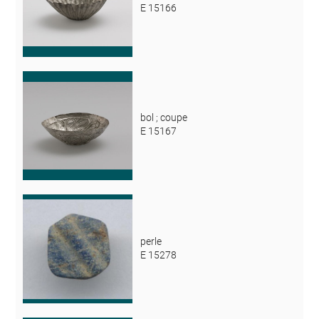
E 15166
bol ; coupe
E 15167
perle
E 15278