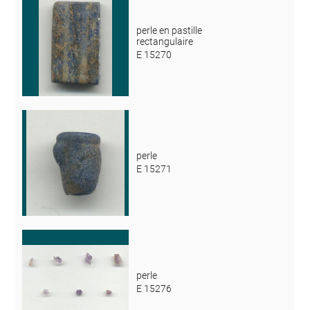
perle en pastille
rectangulaire
E 15270
perle
E 15271
perle
E 15276