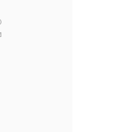
)
)
]
)