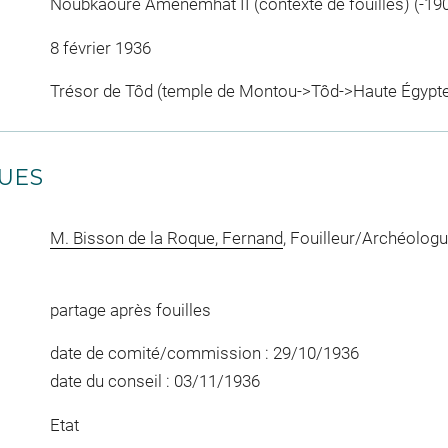
Noubkaourê Amenemhat II (contexte de fouilles) (-190
8 février 1936
Trésor de Tôd (temple de Montou->Tôd->Haute Égypt
UES
M. Bisson de la Roque, Fernand
, Fouilleur/Archéolog
partage après fouilles
date de comité/commission : 29/10/1936
date du conseil : 03/11/1936
Etat