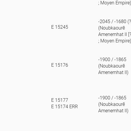
; Moyen Empire
-2045 / -1680 (?
E 15245
(Noubkaourê
Amenemhat II [?
; Moyen Empire
-1900 / -1865
E 15176
(Noubkaourê
Amenemhat II)
-1900 / -1865
E 15177
(Noubkaourê
E 15174 ERR
Amenemhat II)