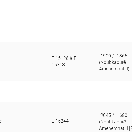
-1900 / -1865
E 15128 à E
(Noubkaourê
15318
Amenemhat II)
-2045 / -1680
e
E 15244
(Noubkaourê
Amenemhat II [?