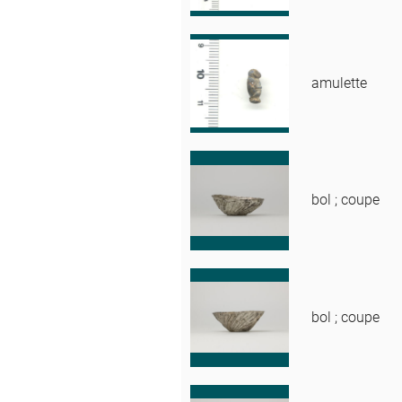
amulette
bol ; coupe
bol ; coupe