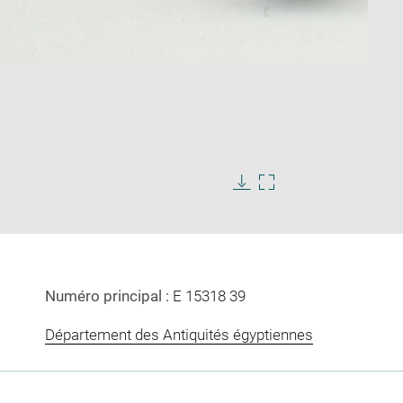
Agrandir
l'image
dans
Télécharger
Agrandir
une
l'image
l'image
fenêtre
dans
une
fenêtre
Numéro principal :
E 15318 39
Département des Antiquités égyptiennes