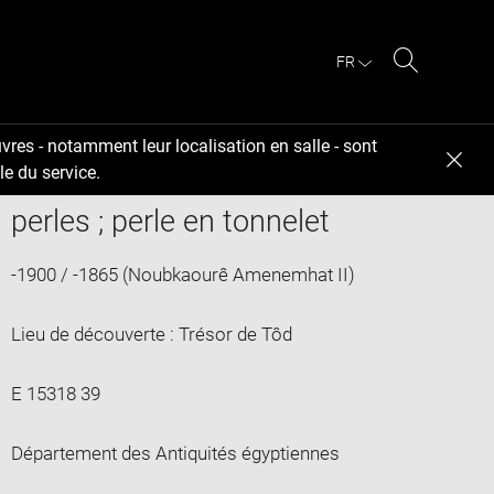
FR
Recherche
sur
le
vres - notamment leur localisation en salle - sont
site
e du service.
perles ; perle en tonnelet
-1900 / -1865 (Noubkaourê Amenemhat II)
Lieu de découverte : Trésor de Tôd
E 15318 39
Département des Antiquités égyptiennes