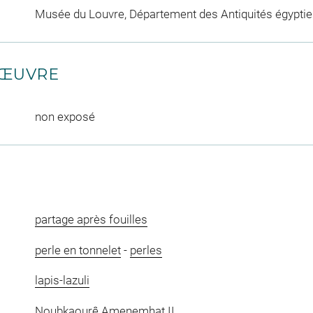
Musée du Louvre, Département des Antiquités égypti
'ŒUVRE
non exposé
partage après fouilles
perle en tonnelet
-
perles
lapis-lazuli
Noubkaourê Amenemhat II