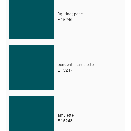
figurine ; perle
E 15246
pendentif ; amulette
E 15247
amulette
E 15248