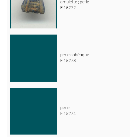
amulette ; perle
E 15272
perle sphérique
E 15273
perle
E 15274