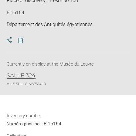
Place of discovery : Trésor de Tôd
E 15164
Département des Antiquités égyptiennes
Download
Share
pdf
Currently on display at the Musée du Louvre
SALLE 324
AILE SULLY, NIVEAU 0
Inventory number
E 15164
Numéro principal :
Collection