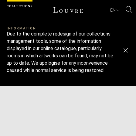
Cookies management panel
EN
Se
Download
Next
Previous
INFORMATION
Due to the complete redesign of our collections
management tools, some of the information
displayed in our online catalogue, particularly
rooms in which artworks can be found, may not be
up to date. We apologise for any inconvenience
caused while normal service is being restored.
Enlarge
image
in