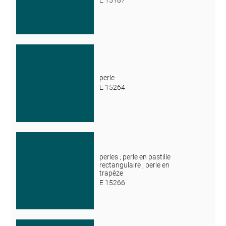
perle
E 15264
perles ; perle en pastille
rectangulaire ; perle en
trapèze
E 15266