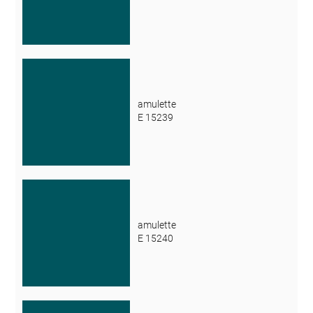
amulette
E 15239
amulette
E 15240