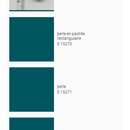
perle en pastille
rectangulaire
E 15270
perle
E 15271