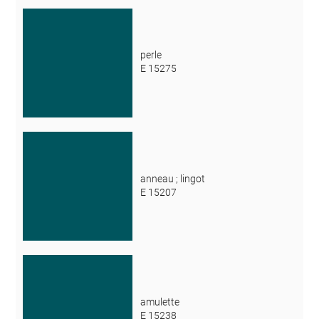
perle
E 15275
anneau ; lingot
E 15207
amulette
E 15238