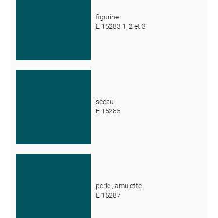
figurine
E 15283 1, 2 et 3
sceau
E 15285
perle ; amulette
E 15287