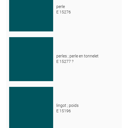
perle
E 15276
perles ; perle en tonnelet
E 15277 ?
lingot ; poids
E 15196