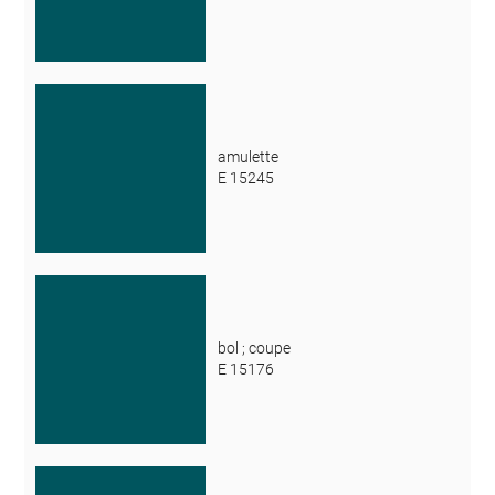
amulette
E 15245
bol ; coupe
E 15176