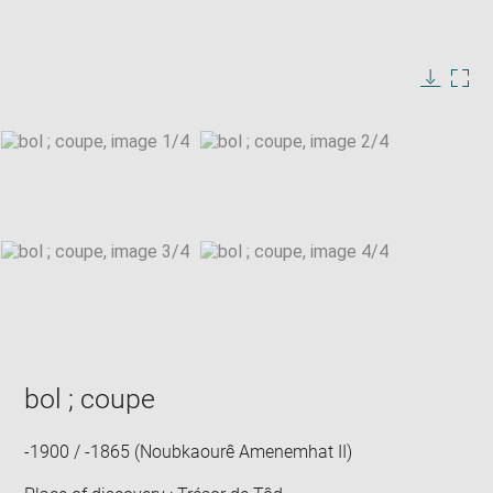
Enlarge
image
in
Image
Downlo
Enla
new
caption:
image
ima
window
SKIP IMAGE CAROUSEL
in
new
win
bol ; coupe
-1900 / -1865 (Noubkaourê Amenemhat II)