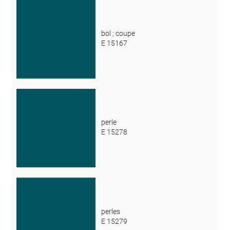
bol ; coupe
E 15167
perle
E 15278
perles
E 15279