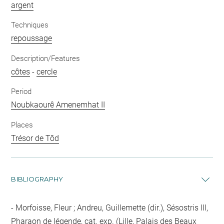
argent
Techniques
repoussage
Description/Features
côtes
-
cercle
Period
Noubkaourê Amenemhat II
Places
Trésor de Tôd
BIBLIOGRAPHY
Morfoisse, Fleur ; Andreu, Guillemette (dir.), Sésostris III,
Pharaon de légende, cat. exp. (Lille, Palais des Beaux