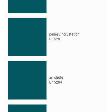
perles ; incrustation
E 15281
amulette
E 15284