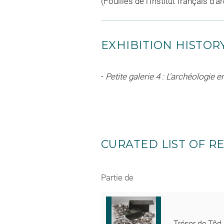
(Fouilles de l'Institut français d'a
EXHIBITION HISTOR
-
Petite galerie 4 : L'archéologie 
CURATED LIST OF RE
Partie de
Trésor de Tôd