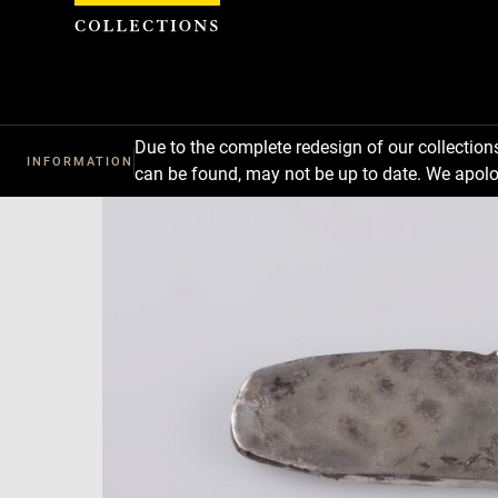
Cookies management panel
Download
Next
Previous
Due to the complete redesign of our collectio
INFORMATION
can be found, may not be up to date. We apolo