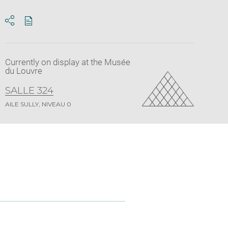
Download
Share
pdf
Currently on display at the Musée
du Louvre
SALLE 324
AILE SULLY, NIVEAU 0