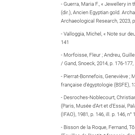
Guerra, Maria F., « Jewellery in
(dir.), Ancien Egyptian gold. Arc
Archaeological Research, 2023, p.
Valloggia, Michel, « Note sur de
141
Morfoisse, Fleur ; Andreu, Guilleme
/ Gand, Snoeck, 2014, p. 176-177, p
Pierrat-Bonnefois, Geneviève ; Me
française d'égyptologie (BSFE), 130
Desroches-Noblecourt, Christiane 
(Paris, Musée d'Art et d'Essai, Pa
(IFAO), 1981, p. 146, ill. p. 146, n°
Bisson de la Roque, Fernand, Tôd 