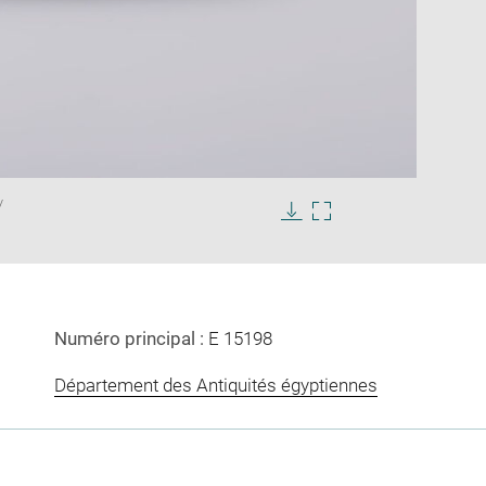
Enlarge
/
image
in
Download
Enlarge
new
image
image
window
in
new
window
Numéro principal :
E 15198
Département des Antiquités égyptiennes