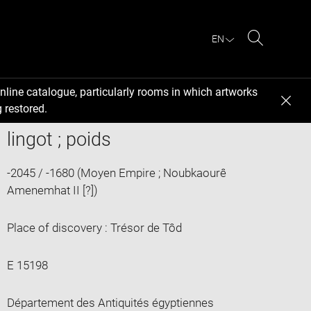
EN
Search
nline catalogue, particularly rooms in which artworks
 restored.
lingot ; poids
-2045 / -1680 (Moyen Empire ; Noubkaourê
Amenemhat II [?])
Place of discovery : Trésor de Tôd
E 15198
Département des Antiquités égyptiennes