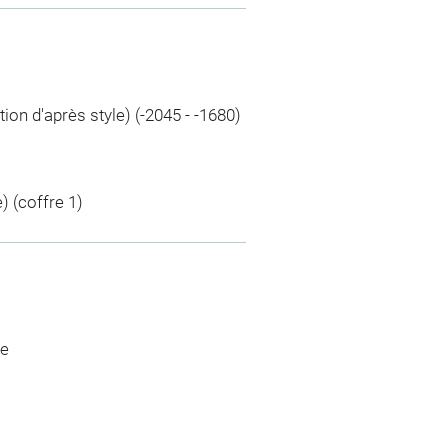
on d'après style) (-2045 - -1680)
 (coffre 1)
ue