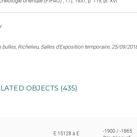
rchéologie orientale (FIFAO) ; 17), 1937, p. 119, pl. XVI
Y
en bulles, Richelieu, Salles d'Exposition temporaire, 25/09/20
LATED OBJECTS (435)
-1900 / -1865
E 15128 à E