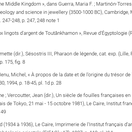
 the Middle Kingdom », dans Guerra, Maria F. ; Martinón-Torres
haeology and science in jewellery (3500-1000 BC), Cambridge, 
 247-248, p. 247, 248 note 1
ux lingots d'argent de Toutânkhamon », Revue d'Égyptologie (Rd
tte (dir.), Sésostris III, Pharaon de légende, cat. exp. (Lille, 
. 175, fig. 8
nu, Michel, « À propos de la date et de l'origine du trésor de 
, 1994, p. 18-45, pl. 1d p. 28
; Vercoutter, Jean (dir.), Un siècle de fouilles françaises en
lais de Tokyo, 21 mai - 15 octobre 1981), Le Caire, Institut fra
 149
(1934 à 1936), Le Caire, Imprimerie de l'Institut français d'a