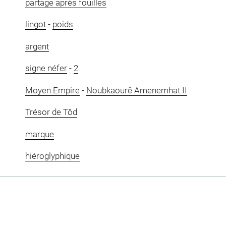
partage après fouilles
lingot
-
poids
argent
signe néfer
-
2
Moyen Empire
-
Noubkaourê Amenemhat II
Trésor de Tôd
marque
hiéroglyphique