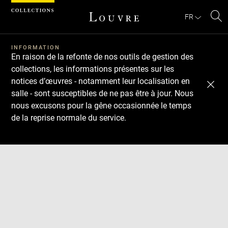
Panneau de gestion des cookies
FR
Re
Télécharger
Suivant
Précédent
sur
le
INFORMATION
En raison de la refonte de nos outils de gestion des
sit
collections, les informations présentes sur les
notices d’œuvres - notamment leur localisation en
salle - sont susceptibles de ne pas être à jour. Nous
nous excusons pour la gêne occasionnée le temps
de la reprise normale du service.