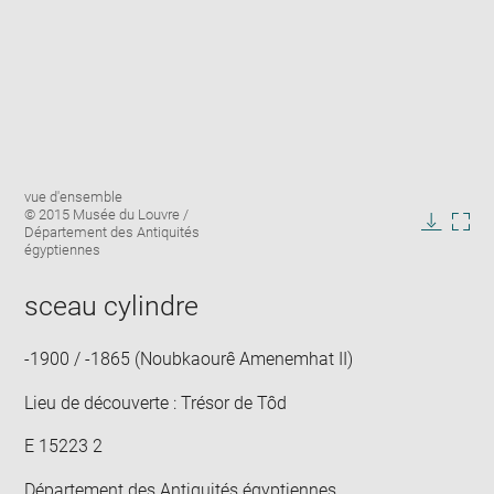
Agrandir
Légende
vue d'ensemble
l'image
de
© 2015 Musée du Louvre /
dans
l'image
Département des Antiquités
Télécha
Agra
une
:
égyptiennes
l'image
l'im
fenêtre
dan
sceau cylindre
une
fenê
-1900 / -1865 (Noubkaourê Amenemhat II)
Lieu de découverte : Trésor de Tôd
E 15223 2
Département des Antiquités égyptiennes