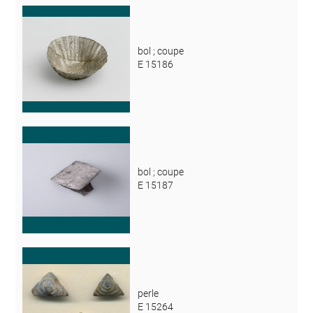
bol ; coupe
E 15186
bol ; coupe
E 15187
perle
E 15264