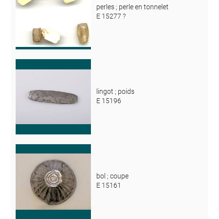
perles ; perle en tonnelet
E 15277 ?
lingot ; poids
E 15196
bol ; coupe
E 15161