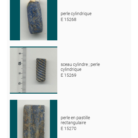
perle cylindrique
E 15268
sceau cylindre ; perle
cylindrique
E 15269
perle en pastille
rectangulaire
E 15270