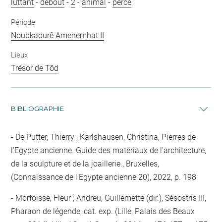
luttant
-
debout
-
2
-
animal
-
percé
Période
Noubkaourê Amenemhat II
Lieux
Trésor de Tôd
BIBLIOGRAPHIE
De Putter, Thierry ; Karlshausen, Christina, Pierres de
l'Egypte ancienne. Guide des matériaux de l'architecture,
de la sculpture et de la joaillerie., Bruxelles,
(Connaissance de l'Egypte ancienne 20), 2022, p. 198
Morfoisse, Fleur ; Andreu, Guillemette (dir.), Sésostris III,
Pharaon de légende, cat. exp. (Lille, Palais des Beaux