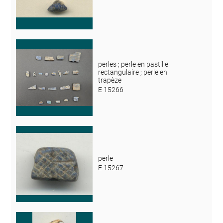
perles ; perle en pastille
rectangulaire ; perle en
trapèze
E 15266
perle
E 15267