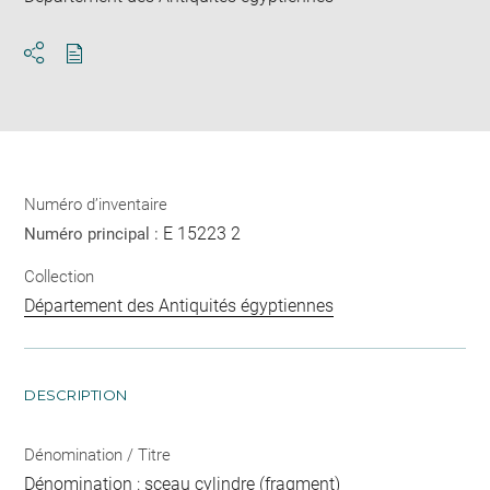
Télécharger
Ouvrir
au
la
format
fenêtre
pdf
de
partage
de
la
Numéro d’inventaire
page
E 15223 2
Numéro principal :
Collection
Département des Antiquités égyptiennes
DESCRIPTION
Dénomination / Titre
Dénomination : sceau cylindre (fragment)