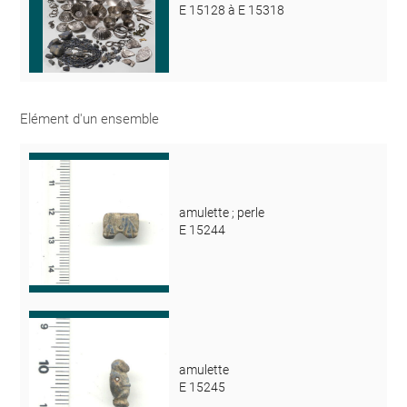
E 15128 à E 15318
Elément d'un ensemble
amulette ; perle
E 15244
amulette
E 15245