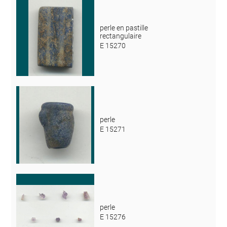
perle en pastille
rectangulaire
E 15270
perle
E 15271
perle
E 15276