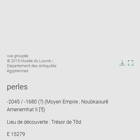
Agrandir
Légende
vue groupée
l'image
de
© 2015 Musée du Louvre /
dans
l'image
Département des Antiquités
Télécha
Agra
une
:
égyptiennes
l'image
l'im
fenêtre
dan
perles
une
fenê
-2045 / -1680 (?) (Moyen Empire ; Noubkaourê
Amenemhat II [?])
Lieu de découverte : Trésor de Tôd
E 15279