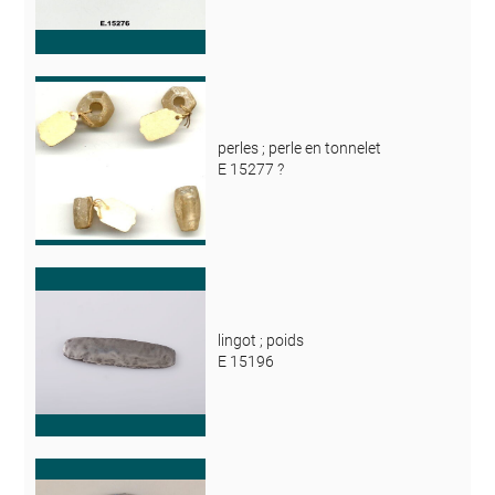
perles ; perle en tonnelet
E 15277 ?
lingot ; poids
E 15196