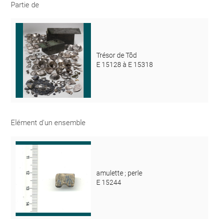
Partie de
Trésor de Tôd
E 15128 à E 15318
Elément d'un ensemble
amulette ; perle
E 15244