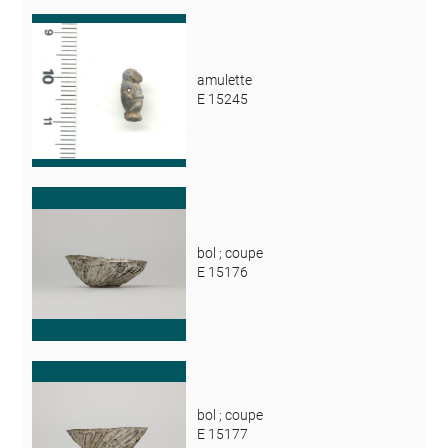
amulette
E 15245
bol ; coupe
E 15176
bol ; coupe
E 15177