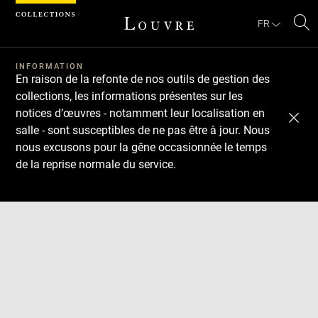
Panneau de gestion des cookies
FR
Re
Télécharger
Suivant
Précédent
sur
le
INFORMATION
En raison de la refonte de nos outils de gestion des
sit
collections, les informations présentes sur les
notices d’œuvres - notamment leur localisation en
salle - sont susceptibles de ne pas être à jour. Nous
nous excusons pour la gêne occasionnée le temps
de la reprise normale du service.