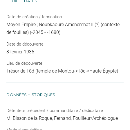
LIEUX ET DATES
Date de création / fabrication
Moyen Empire ; Noubkaourê Amenemhat II (?) (contexte
de fouilles) (-2045 - -1680)
Date de découverte
8 février 1936
Lieu de découverte
Trésor de Tôd (temple de Montou->Tôd->Haute Égypte)
DONNÉES HISTORIQUES
Détenteur précédent / commanditaire / dédicataire
M. Bisson de la Roque, Fernand
, Fouilleur/Archéologue
Mode d’acquisition