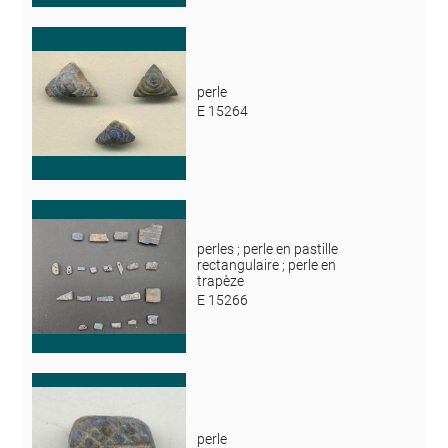
perle
E 15264
perles ; perle en pastille
rectangulaire ; perle en
trapèze
E 15266
perle