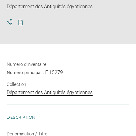
Département des Antiquités égyptiennes
Télécharger
Ouvrir
au
la
format
fenêtre
pdf
de
partage
de
la
Numéro d’inventaire
page
E 15279
Numéro principal :
Collection
Département des Antiquités égyptiennes
DESCRIPTION
Dénomination / Titre