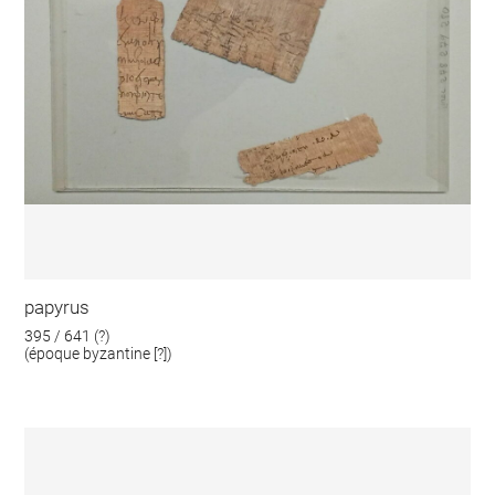
papyrus
395 / 641 (?)
(époque byzantine [?])