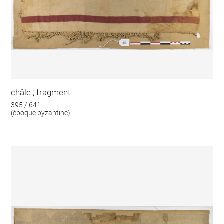
châle ; fragment
395 / 641
(époque byzantine)