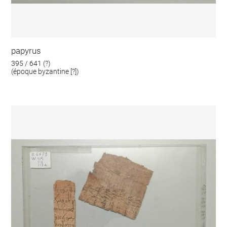
papyrus
395 / 641 (?)
(époque byzantine [?])