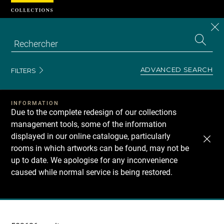
Cookies management panel
CL
Search
the
EN
S
collecti
Z
Se
ADVANCED SEARCH
FILTERS
INFORMATION
Due to the complete redesign of our collections
management tools, some of the information
displayed in our online catalogue, particularly
rooms in which artworks can be found, may not be
up to date. We apologise for any inconvenience
caused while normal service is being restored.
Recherche
dans
les