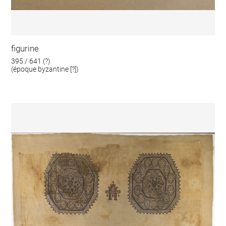
figurine
395 / 641 (?)
(époque byzantine [?])