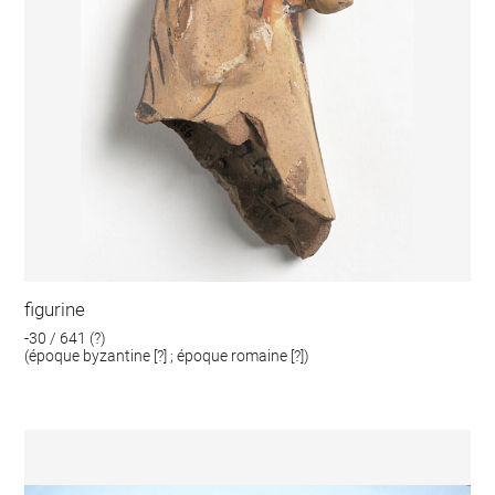
figurine
-30 / 641 (?)
(époque byzantine [?] ; époque romaine [?])