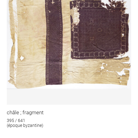
châle ; fragment
395 / 641
(époque byzantine)