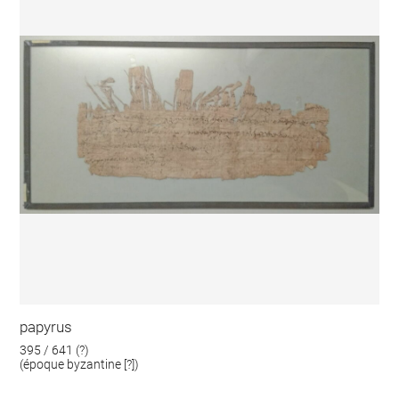
papyrus
395 / 641 (?)
(époque byzantine [?])