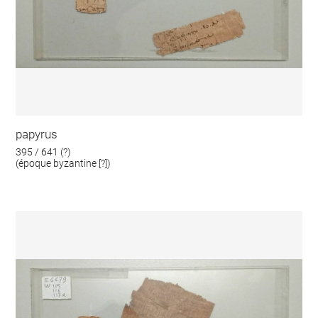
papyrus
395 / 641 (?)
(époque byzantine [?])